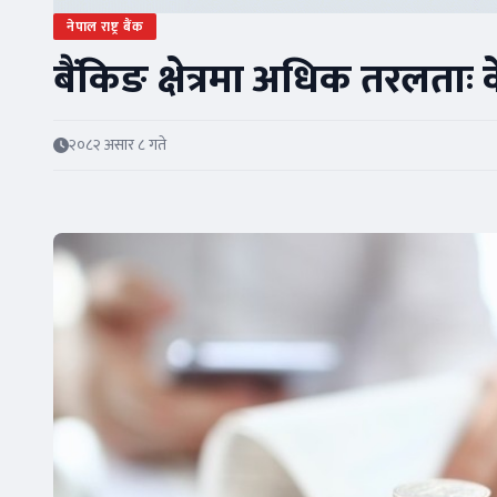
नेपाल राष्ट्र बैंक
बैंकिङ क्षेत्रमा अधिक तरलताः के
२०८२ असार ८ गते