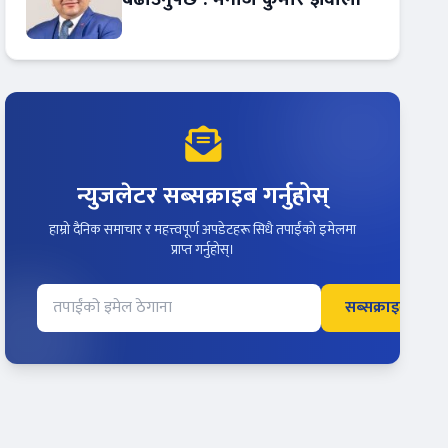
न्युजलेटर सब्सक्राइब गर्नुहोस्
हाम्रो दैनिक समाचार र महत्त्वपूर्ण अपडेटहरू सिधै तपाईंको इमेलमा
प्राप्त गर्नुहोस्।
सब्सक्राइब