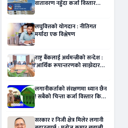
वातावरण नहुँदा कर्जा विस्तार
रोकियो !
लघुवित्तको योगदान : नीतिगत
मर्यादा एक विश्लेषण
राष्ट्र बैंकलाई अर्थमन्त्रीको सन्देश :
‘आर्थिक रूपान्तरणको साझेदार
बन्नुस्’
लगानीकर्ताको संरक्षणमा ध्यान छैन
! सबैको चिन्ता कर्जा विस्तार किन
सुस्त ?
सरकार र निजी क्षेत्र मिलेर लगानी
बढाउनुपर्छ : मनोज कुमार ज्ञवाली