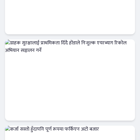
रेमिट्यान्स पठाउने सेवाग्राहीलाई आइएमईको उपहार,
विराटनगरका अभिषेकले जिते बीवाइडी कार
अटो-मार्केट
ग्राहक सुरक्षालाई प्राथमिकता दिँदै होंडाले निःशुल्क
एयरब्याग रिकोल अभियान सञ्चालन गर्ने
अटो-मार्केट