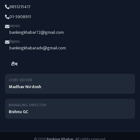
9851215417
01-5908911
समाचार:
bankingkhabar72@gmail.com
विज्ञापन:
bankingkhabaradv@gmail.com
टीम
CHIEF EDITOR
Madhav Nirdosh
MANAGING DIRECTOR
Bishnu GC
© 2026
Banking Khabar
. All rights reserved.