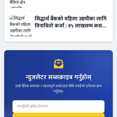
सिद्धार्थ बैंकको महिला उद्यमीका लागि
विनाधितो कर्जा : १५ लाखसम्म कसरी
लिने ?
न्युजलेटर सब्सक्राइब गर्नुहोस्
हाम्रो दैनिक समाचार र महत्त्वपूर्ण अपडेटहरू सिधै तपाईंको इमेलमा प्राप्त
गर्नुहोस्।