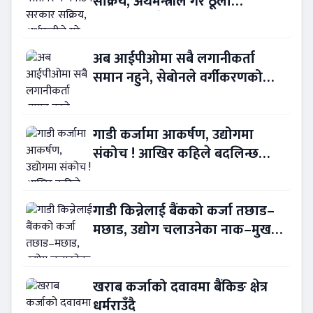
सक्रिय, अर्थमन्त्रीले गरे ठूला
लगानीकर्तासँग छलफल
अब आईपीओमा सबै लगानीकर्ता
समान नहुने, सेबोनले वर्गीकरणको
प्रस्ताव अघि सार्‍यो
गाडी कर्जामा आकर्षण, उद्योगमा
संकोच ! आखिर कहिले बदलिन्छ
अर्थनीति ?
गाडी किन्नेलाई बैंकको कर्जा तछाड–
मछाड, उद्योग चलाउनेका नाक–मुख
सुके
खराब कर्जाको दवावमा बैंकिङ क्षेत्र
धर्मराउँदै