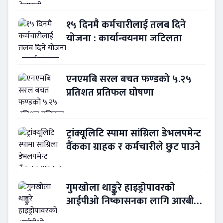
१५ दिनमै कर्मचारीलाई तलब दिने
योजना : कार्यान्वयनमा जटिलता
एनएमबि सरल बचत फण्डको ५.२५
प्रतिशत प्रतिफल घोषणा
ट्रांक्यूलिटि स्पामा सांग्रिला डेभलपमेन्ट
वैंकका ग्राहक र कर्मचारीले छुट पाउने
गुमखोला थाङ्कुरे हाइड्रोपावरको
आईपीओ निष्कासनका लागि आरबीबी
मर्चेन्ट नियुक्त