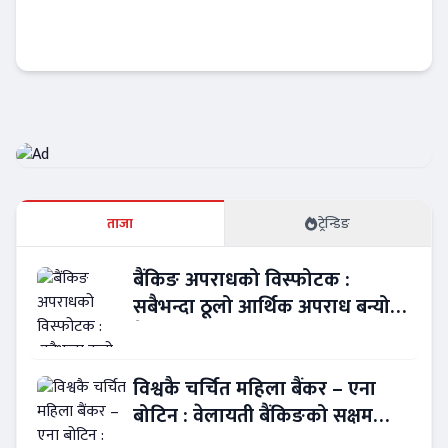
मौद्रिक नीतिमा बदलिँदो सोँच : राहत भन्दा सुधारको
यात्रा
Banner News
ताजा
ट्रेन्डिङ
बैंकिङ अपराधको विस्फोटक :
सबैभन्दा ठूलो आर्थिक अपराध बन्यो
बैंकिङ कसुर
विश्वकै चर्चित महिला बैंकर – एना
बोटिन : वेलायती बैंकिङको सक्षम
नेतृत्व !