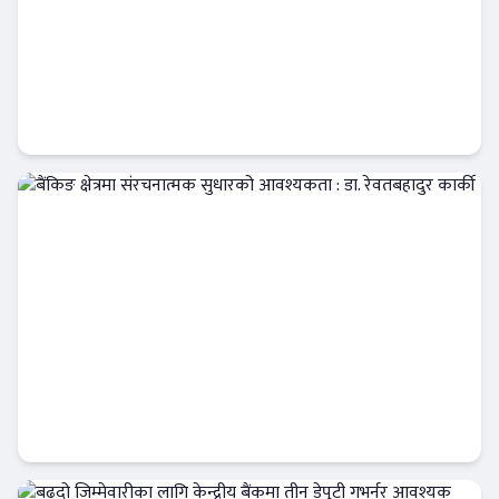
लघुवित्तको योगदान : नीतिगत मर्यादा एक विश्लेषण
दृष्टिकोण
बैंकिङ क्षेत्रमा संरचनात्मक सुधारको आवश्यकता :
डा. रेवतबहादुर कार्की
Banner News