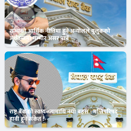
राज्यको आर्थिक नीतिमा हुने अन्योलले मुलुकको
अर्थतन्त्रमा गम्भीर असर पार्ने
Banner News
राष्ट्र बैंकको स्वायत्ततामाथि नयाँ बहस : मन्त्रिपरिषद्
हावी हुने संकेत !