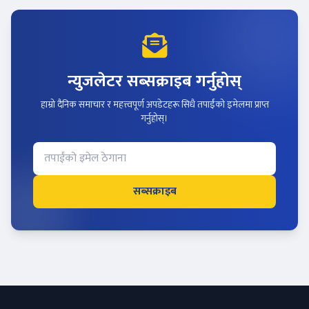
न्युजलेटर सब्सक्राइब गर्नुहोस्
हाम्रो दैनिक समाचार र महत्त्वपूर्ण अपडेटहरू सिधै तपाईंको इमेलमा प्राप्त
गर्नुहोस्।
सब्सक्राइब