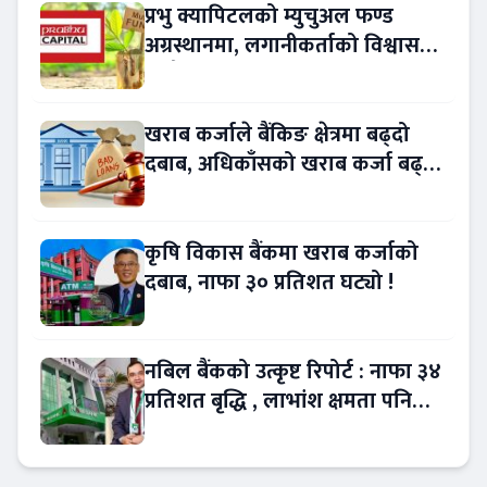
प्रभु क्यापिटलको म्युचुअल फण्ड
अग्रस्थानमा, लगानीकर्ताको विश्वास
बढ्दै
खराब कर्जाले बैंकिङ क्षेत्रमा बढ्दो
दबाब, अधिकाँसको खराब कर्जा बढ्दो
!
कृषि विकास बैंकमा खराब कर्जाको
दबाब, नाफा ३० प्रतिशत घट्यो !
नबिल बैंकको उत्कृष्ट रिपोर्ट : नाफा ३४
प्रतिशत बृद्धि , लाभांश क्षमता पनि
बढ्यो !