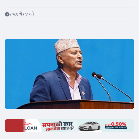
२०८१ चैत्र ४ गते