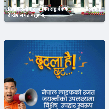
वित्तीय ठगीबाट जोगिन राष्ट्र बैंकको आग्रह, यी संकेत
देखिए सचेत बन्नुहोस्
आजको विशेष