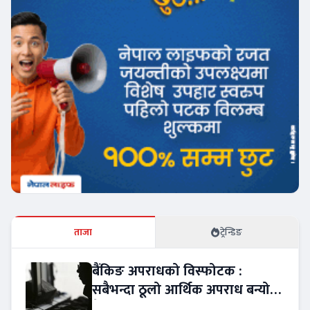
ताजा
ट्रेन्डिङ
बैंकिङ अपराधको विस्फोटक :
सबैभन्दा ठूलो आर्थिक अपराध बन्यो
बैंकिङ कसुर