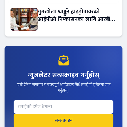
गुमखोला थाङ्कुरे हाइड्रोपावरको
आईपीओ निष्कासनका लागि आरबीबी
मर्चेन्ट नियुक्त
न्युजलेटर सब्सक्राइब गर्नुहोस्
हाम्रो दैनिक समाचार र महत्त्वपूर्ण अपडेटहरू सिधै तपाईंको इमेलमा प्राप्त
गर्नुहोस्।
सब्सक्राइब