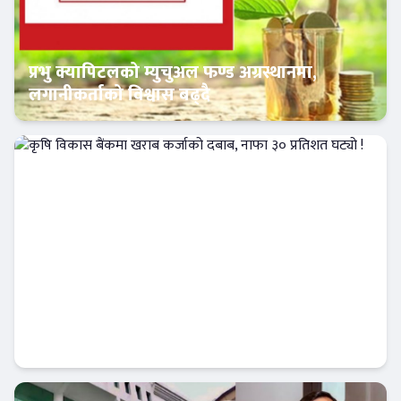
प्रभु क्यापिटलको म्युचुअल फण्ड अग्रस्थानमा,
लगानीकर्ताको विश्वास बढ्दै
Banner News
कृषि विकास बैंकमा खराब कर्जाको दबाब, नाफा ३०
प्रतिशत घट्यो !
Banner News