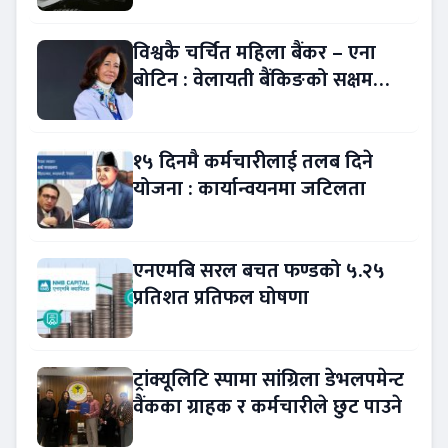
विश्वकै चर्चित महिला बैंकर – एना
बोटिन : वेलायती बैंकिङको सक्षम
नेतृत्व !
१५ दिनमै कर्मचारीलाई तलब दिने
योजना : कार्यान्वयनमा जटिलता
एनएमबि सरल बचत फण्डको ५.२५
प्रतिशत प्रतिफल घोषणा
ट्रांक्यूलिटि स्पामा सांग्रिला डेभलपमेन्ट
वैंकका ग्राहक र कर्मचारीले छुट पाउने