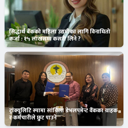
सिद्धार्थ बैंकको महिला उद्यमीका लागि विनाधितो
कर्जा : १५ लाखसम्म कसरी लिने ?
कर्पोरेट
ट्रांक्यूलिटि स्पामा सांग्रिला डेभलपमेन्ट वैंकका ग्राहक
र कर्मचारीले छुट पाउने