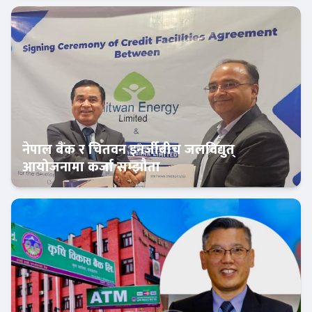
बैंक-वित्त
नेपाल बैंक र चितवन इनर्जीबीच जलविद्युत्
आयोजनामा कर्जा सम्झौता
बैंक-वित्त