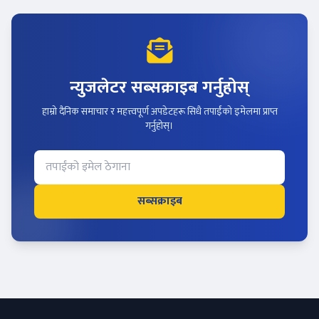
न्युजलेटर सब्सक्राइब गर्नुहोस्
हाम्रो दैनिक समाचार र महत्त्वपूर्ण अपडेटहरू सिधै तपाईंको इमेलमा प्राप्त
गर्नुहोस्।
सब्सक्राइब