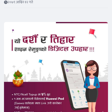
२०७९ आश्विन १२ गते