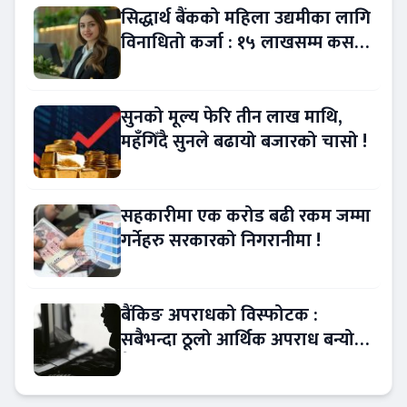
सिद्धार्थ बैंकको महिला उद्यमीका लागि
विनाधितो कर्जा : १५ लाखसम्म कसरी
लिने ?
सुनको मूल्य फेरि तीन लाख माथि,
महँगिँदै सुनले बढायो बजारको चासो !
सहकारीमा एक करोड बढी रकम जम्मा
गर्नेहरु सरकारको निगरानीमा !
बैंकिङ अपराधको विस्फोटक :
सबैभन्दा ठूलो आर्थिक अपराध बन्यो
बैंकिङ कसुर