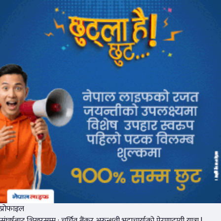
प्रोफाइल
संघर्षबाट शिखरसम्म : चर्चित बैंकर अरुन्धती भट्टाचार्याको प्रेरणादायी यात्रा !