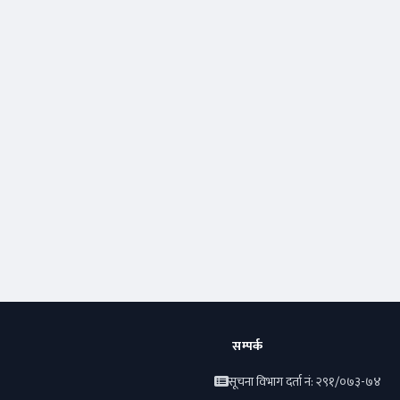
सम्पर्क
सूचना विभाग दर्ता नं: २९१/०७३-७४