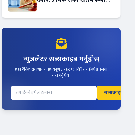
बढ्दो !
न्युजलेटर सब्सक्राइब गर्नुहोस्
हाम्रो दैनिक समाचार र महत्त्वपूर्ण अपडेटहरू सिधै तपाईंको इमेलमा
प्राप्त गर्नुहोस्।
सब्सक्राइब