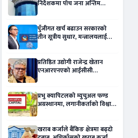
निर्देशकमा पाँच जना अन्तिम
प्रतिस्पर्धामा
पुँजीगत खर्च बढाउन सरकारको
तीन सूत्रीय सुधार, मन्त्रालयलाई
रकमान्तरको अधिकार
प्रतिष्ठित उद्योगी राजेन्द्र खेतान
एनआरएनएको आईसीसी
सल्लाहकार नियुक्त
प्रभु क्यापिटलको म्युचुअल फण्ड
अग्रस्थानमा, लगानीकर्ताको विश्वास
बढ्दै
खराब कर्जाले बैंकिङ क्षेत्रमा बढ्दो
दबाब, अधिकाँसको खराब कर्जा