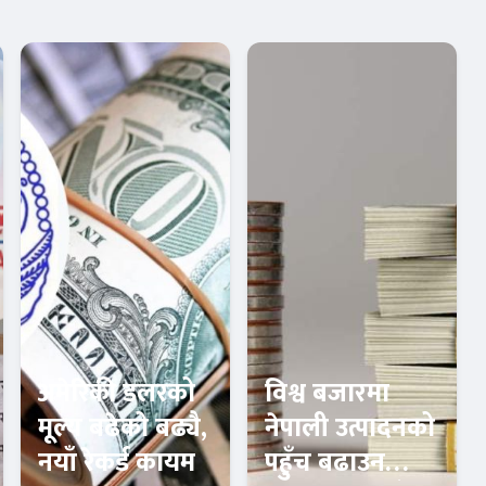
अमेरिकी डलरको
विश्व बजारमा
मूल्य बढेको बढ्यै,
नेपाली उत्पादनको
नयाँ रेकर्ड कायम
पहुँच बढाउन