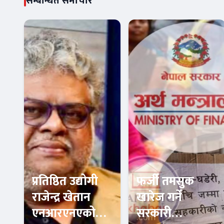
सम्बन्धित समाचार
प्रतिष्ठित उद्योगी
फर्जी तमसुक
राजेन्द्र खेतान
खारेज गर्ने
एनआरएनएको
सरकारी