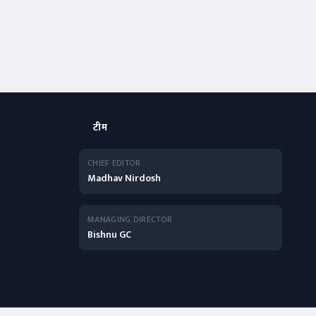
टीम
CHIEF EDITOR
Madhav Nirdosh
MANAGING DIRECTOR
Bishnu GC