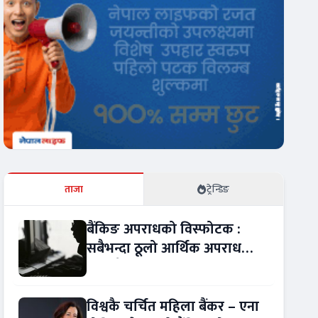
ताजा
ट्रेन्डिङ
बैंकिङ अपराधको विस्फोटक :
सबैभन्दा ठूलो आर्थिक अपराध
बन्यो बैंकिङ कसुर
विश्वकै चर्चित महिला बैंकर – एना