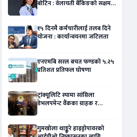
बोटिन : वेलायती बैंकिङको सक्षम
नेतृत्व !
१५ दिनमै कर्मचारीलाई तलब दिने
योजना : कार्यान्वयनमा जटिलता
एनएमबि सरल बचत फण्डको ५.२५
प्रतिशत प्रतिफल घोषणा
ट्रांक्यूलिटि स्पामा सांग्रिला
डेभलपमेन्ट वैंकका ग्राहक र
कर्मचारीले छुट पाउने
गुमखोला थाङ्कुरे हाइड्रोपावरको
आईपीओ निष्कासनका लागि