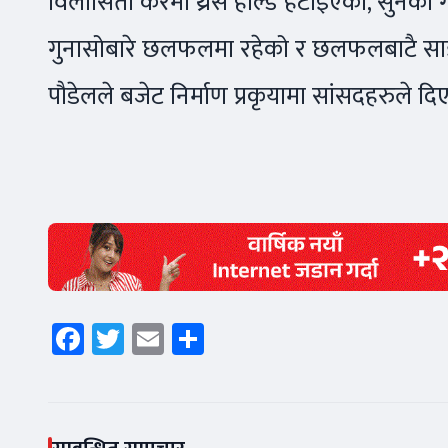
विलासिता करमा थ्रेस होल्ड हटाइएको, सुनका 
गुनासोबारे छलफलमा रहेको र छलफलबाटै साझा निष्क
पौडेलले बजेट निर्माण प्रकृयामा सांसदहरुले
Facebook
Twitter
Email
Share