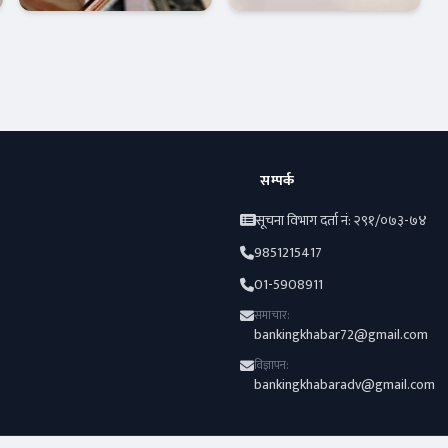
सरकारको नयाँ
रणनीति
अर्थतन्त्र
अर्थतन्त्र
सम्पर्क
सूचना विभाग दर्ता नं: २९१/०७३-७४
9851215417
01-5908911
समाचार:
bankingkhabar72@gmail.com
विज्ञापन:
bankingkhabaradv@gmail.com