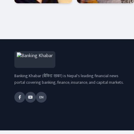
आईसीसी
प्रतिबद्धता :
सल्लाहकार
पीडितलाई न्याय
अर्थतन्त्र
Banner News
नियुक्त
कि कानुनी चुनौती
?
Banking Khabar (बैंकिङ खबर) is Nepal's leading financial news
portal covering banking, finance, insurance, and capital markets.
EN