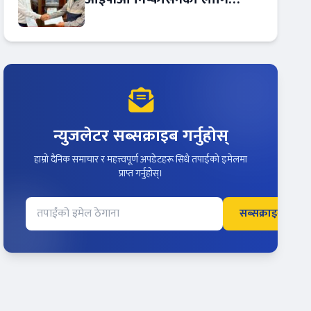
आरबीबी मर्चेन्ट नियुक्त
न्युजलेटर सब्सक्राइब गर्नुहोस्
हाम्रो दैनिक समाचार र महत्त्वपूर्ण अपडेटहरू सिधै तपाईंको इमेलमा
प्राप्त गर्नुहोस्।
सब्सक्राइब