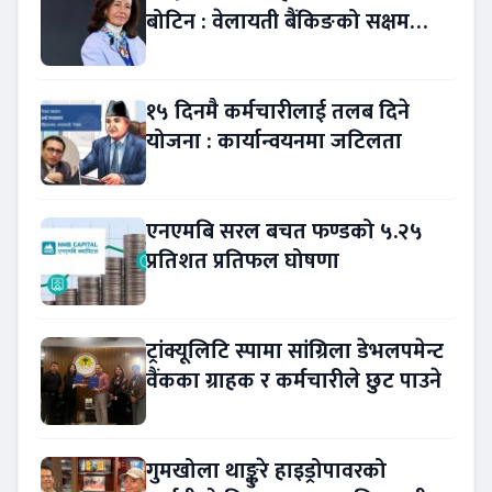
बोटिन : वेलायती बैंकिङको सक्षम
नेतृत्व !
१५ दिनमै कर्मचारीलाई तलब दिने
योजना : कार्यान्वयनमा जटिलता
एनएमबि सरल बचत फण्डको ५.२५
प्रतिशत प्रतिफल घोषणा
ट्रांक्यूलिटि स्पामा सांग्रिला डेभलपमेन्ट
वैंकका ग्राहक र कर्मचारीले छुट पाउने
गुमखोला थाङ्कुरे हाइड्रोपावरको