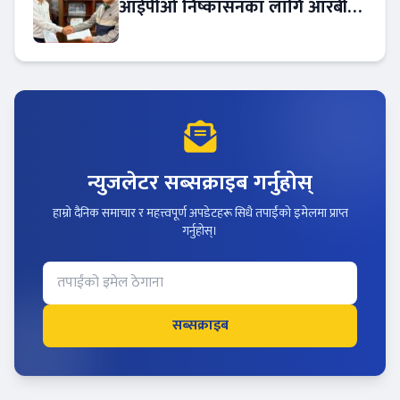
आईपीओ निष्कासनका लागि आरबीबी
मर्चेन्ट नियुक्त
न्युजलेटर सब्सक्राइब गर्नुहोस्
हाम्रो दैनिक समाचार र महत्त्वपूर्ण अपडेटहरू सिधै तपाईंको इमेलमा प्राप्त
गर्नुहोस्।
सब्सक्राइब