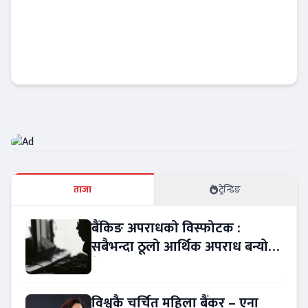
विश्व बजारमा नेपाली उत्पादनको पहुँच बढाउन
सरकारको नयाँ रणनीति
अर्थतन्त्र
ताजा
ट्रेन्डिङ
बैंकिङ अपराधको विस्फोटक :
सबैभन्दा ठूलो आर्थिक अपराध बन्यो
बैंकिङ कसुर
विश्वकै चर्चित महिला बैंकर – एना