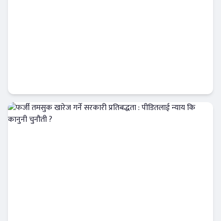
प्रतिष्ठित उद्योगी राजेन्द्र खेतान एनआरएनएको
आईसीसी सल्लाहकार नियुक्त
अर्थतन्त्र
फर्जी तमसुक खारेज गर्ने सरकारी प्रतिबद्धता :
पीडितलाई न्याय कि कानुनी चुनौती ?