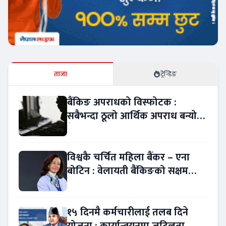
ताजा
ट्रेन्डिङ
बैंकिङ अपराधको विस्फोटक :
सबैभन्दा ठूलो आर्थिक अपराध बन्यो
बैंकिङ कसुर
विश्वकै चर्चित महिला बैंकर – एना
बोटिन : वेलायती बैंकिङको सक्षम
नेतृत्व !
१५ दिनमै कर्मचारीलाई तलब दिने