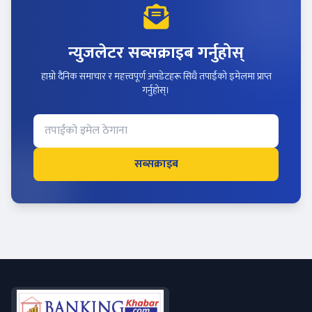
न्युजलेटर सब्सक्राइब गर्नुहोस्
हाम्रो दैनिक समाचार र महत्त्वपूर्ण अपडेटहरू सिधै तपाईंको इमेलमा प्राप्त
गर्नुहोस्।
सब्सक्राइब