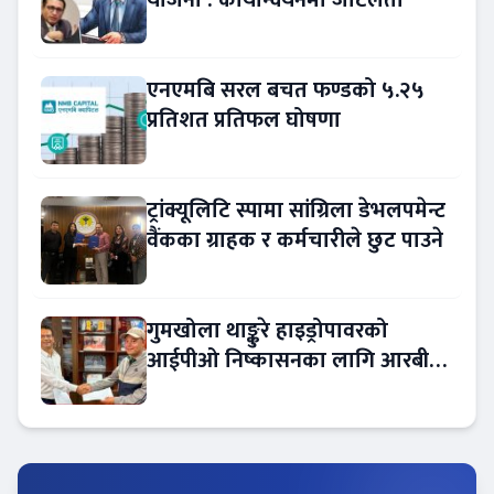
योजना : कार्यान्वयनमा जटिलता
एनएमबि सरल बचत फण्डको ५.२५
प्रतिशत प्रतिफल घोषणा
ट्रांक्यूलिटि स्पामा सांग्रिला डेभलपमेन्ट
वैंकका ग्राहक र कर्मचारीले छुट पाउने
गुमखोला थाङ्कुरे हाइड्रोपावरको
आईपीओ निष्कासनका लागि आरबीबी
मर्चेन्ट नियुक्त