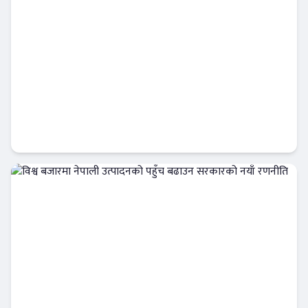
अमेरिकी डलरको मूल्य बढेको बढ्यै, नयाँ रेकर्ड कायम
अर्थतन्त्र
विश्व बजारमा नेपाली उत्पादनको पहुँच बढाउन