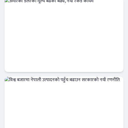
Banner News
अमेरिकी डलरको मूल्य बढेको बढ्यै, नयाँ रेकर्ड कायम
अर्थतन्त्र