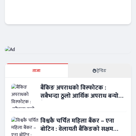
विश्व बजारमा नेपाली उत्पादनको पहुँच बढाउन
सरकारको नयाँ रणनीति
अर्थतन्त्र
ताजा
ट्रेन्डिङ
बैंकिङ अपराधको विस्फोटक :
सबैभन्दा ठूलो आर्थिक अपराध बन्यो
बैंकिङ कसुर
विश्वकै चर्चित महिला बैंकर – एना
बोटिन : वेलायती बैंकिङको सक्षम