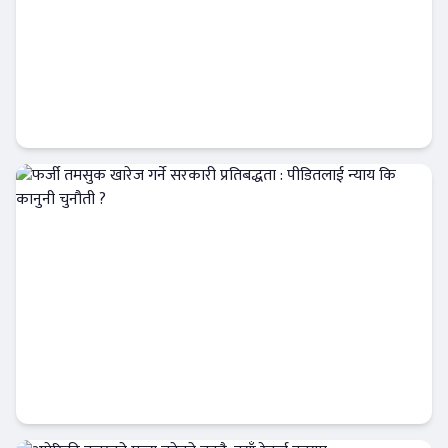
प्रतिष्ठित उद्योगी राजेन्द्र खेतान एनआरएनएको
आईसीसी सल्लाहकार नियुक्त
अर्थतन्त्र
फर्जी तमसुक खारेज गर्ने सरकारी प्रतिबद्धता :
पीडितलाई न्याय कि कानुनी चुनौती ?