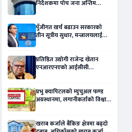
निर्देशकमा पाँच जना अन्तिम
प्रतिस्पर्धामा
पुँजीगत खर्च बढाउन सरकारको
तीन सूत्रीय सुधार, मन्त्रालयलाई
रकमान्तरको अधिकार
प्रतिष्ठित उद्योगी राजेन्द्र खेतान
एनआरएनएको आईसीसी
सल्लाहकार नियुक्त
प्रभु क्यापिटलको म्युचुअल फण्ड
अग्रस्थानमा, लगानीकर्ताको विश्वास
बढ्दै
खराब कर्जाले बैंकिङ क्षेत्रमा बढ्दो
दबाब, अधिकाँसको खराब कर्जा