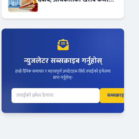
बढ्दो !
न्युजलेटर सब्सक्राइब गर्नुहोस्
हाम्रो दैनिक समाचार र महत्त्वपूर्ण अपडेटहरू सिधै तपाईंको इमेलमा
प्राप्त गर्नुहोस्।
सब्सक्राइब