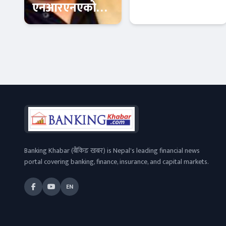
एनआरएनएको
सरकारी
आईसीसी
प्रतिबद्धता :
सल्लाहकार
पीडितलाई न्याय
अर्थतन्त्र
Banner News
नियुक्त
कि कानुनी चुनौती
?
Banking Khabar (बैंकिङ खबर) is Nepal's leading financial news
portal covering banking, finance, insurance, and capital markets.
EN