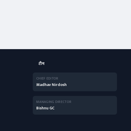
टीम
CHIEF EDITOR
Madhav Nirdosh
MANAGING DIRECTOR
Bishnu GC