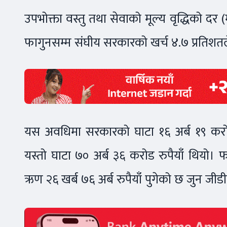
उपभोक्ता वस्तु तथा सेवाको मूल्य वृद्धिको दर
फागुनसम्म संघीय सरकारको खर्च ४.७ प्रतिशतल
यस अवधिमा सरकारको घाटा १६ अर्ब १९ करोड
यस्तो घाटा ७० अर्ब ३६ करोड रुपैयाँ थियो। 
ऋण २६ खर्ब ७६ अर्ब रुपैयाँ पुगेको छ जुन जीड