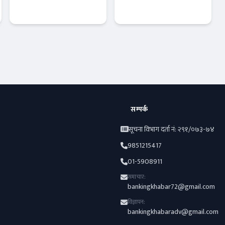
नयाँ रेकर्ड कायम
पहुँच बढाउन
सरकारको नयाँ
रणनीति
अर्थतन्त्र
अर्थतन्त्र
सम्पर्क
सूचना विभाग दर्ता नं: २९१/०७३-७४
9851215417
01-5908911
समाचार:
bankingkhabar72@gmail.com
विज्ञापन:
bankingkhabaradv@gmail.com