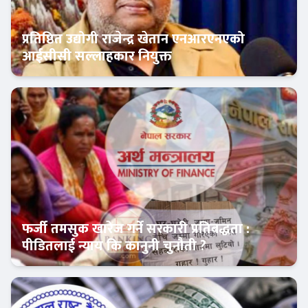
प्रतिष्ठित उद्योगी राजेन्द्र खेतान एनआरएनएको
आईसीसी सल्लाहकार नियुक्त
अर्थतन्त्र
फर्जी तमसुक खारेज गर्ने सरकारी प्रतिबद्धता :
पीडितलाई न्याय कि कानुनी चुनौती ?
Banner News