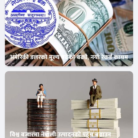
अमेरिकी डलरको मूल्य बढेको बढ्यै, नयाँ रेकर्ड कायम
अर्थतन्त्र
विश्व बजारमा नेपाली उत्पादनको पहुँच बढाउन