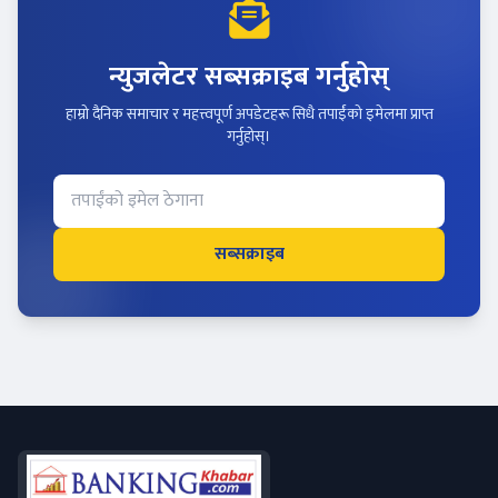
न्युजलेटर सब्सक्राइब गर्नुहोस्
हाम्रो दैनिक समाचार र महत्त्वपूर्ण अपडेटहरू सिधै तपाईंको इमेलमा प्राप्त
गर्नुहोस्।
सब्सक्राइब