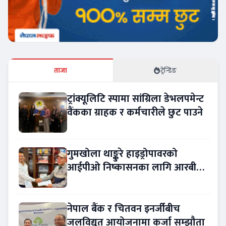
ताजा
ट्रेन्डिङ
ट्रांक्यूलिटि स्पामा सांग्रिला डेभलपमेन्ट
वैंकका ग्राहक र कर्मचारीले छुट पाउने
गुमखोला थाङ्कुरे हाइड्रोपावरको
आईपीओ निष्कासनका लागि आरबीबी
मर्चेन्ट नियुक्त
नेपाल बैंक र चितवन इनर्जीबीच
जलविद्युत् आयोजनामा कर्जा सम्झौता