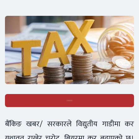
बैंकिङ खबर/ सरकारले विद्युतीय गाडीमा कर
यथावत् राखेर चुरोट, बियरमा कर बढाएको छ।