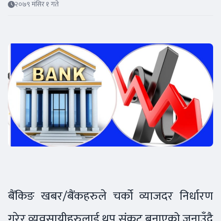
२०७९ मंसिर १ गते
बैंकिङ खबर/बैंकहरुले चर्को व्याजदर निर्धारण
गरेर व्यवसायीहरुलाई थप संकट बनाएको जनाउँदै