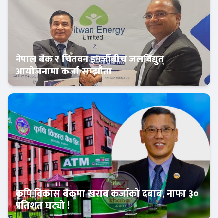
नेपाल बैंक र चितवन इनर्जीबीच जलविद्युत्
आयोजनामा कर्जा सम्झौता
बैंक-वित्त
कृषि विकास बैंकमा खराब कर्जाको दबाब, नाफा ३०
प्रतिशत घट्यो !