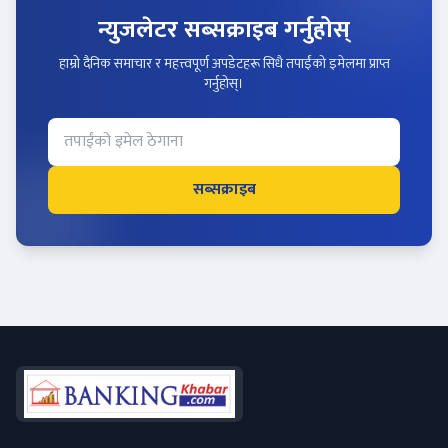
न्युजलेटर सब्सक्राइब गर्नुहोस्
हाम्रो दैनिक समाचार र महत्त्वपूर्ण अपडेटहरू सिधै तपाईंको इमेलमा प्राप्त
गर्नुहोस्।
सब्सक्राइब