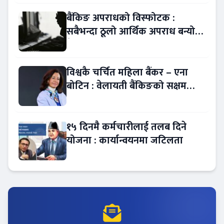
बैंकिङ अपराधको विस्फोटक :
सबैभन्दा ठूलो आर्थिक अपराध बन्यो
बैंकिङ कसुर
विश्वकै चर्चित महिला बैंकर – एना
बोटिन : वेलायती बैंकिङको सक्षम
नेतृत्व !
१५ दिनमै कर्मचारीलाई तलब दिने
योजना : कार्यान्वयनमा जटिलता