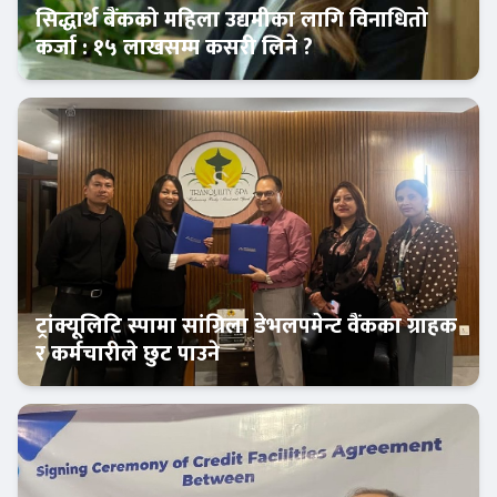
सिद्धार्थ बैंकको महिला उद्यमीका लागि विनाधितो
कर्जा : १५ लाखसम्म कसरी लिने ?
कर्पोरेट
ट्रांक्यूलिटि स्पामा सांग्रिला डेभलपमेन्ट वैंकका ग्राहक
र कर्मचारीले छुट पाउने
बैंक-वित्त