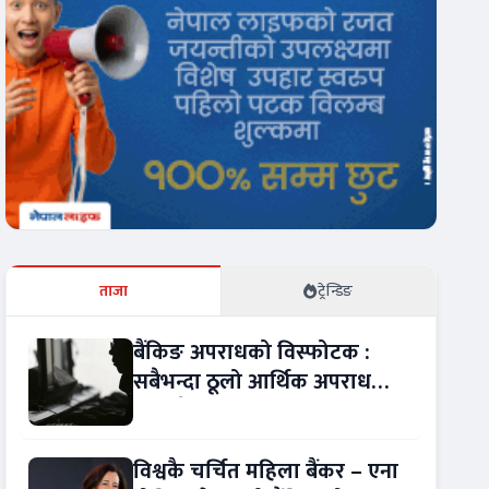
ताजा
ट्रेन्डिङ
बैंकिङ अपराधको विस्फोटक :
सबैभन्दा ठूलो आर्थिक अपराध
बन्यो बैंकिङ कसुर
विश्वकै चर्चित महिला बैंकर – एना