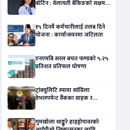
बोटिन : वेलायती बैंकिङको सक्षम
नेतृत्व !
१५ दिनमै कर्मचारीलाई तलब दिने
योजना : कार्यान्वयनमा जटिलता
एनएमबि सरल बचत फण्डको ५.२५
प्रतिशत प्रतिफल घोषणा
ट्रांक्यूलिटि स्पामा सांग्रिला
डेभलपमेन्ट वैंकका ग्राहक र
कर्मचारीले छुट पाउने
गुमखोला थाङ्कुरे हाइड्रोपावरको
आईपीओ निष्कासनका लागि