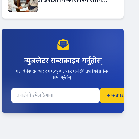
आरबीबी मर्चेन्ट नियुक्त
न्युजलेटर सब्सक्राइब गर्नुहोस्
हाम्रो दैनिक समाचार र महत्त्वपूर्ण अपडेटहरू सिधै तपाईंको इमेलमा
प्राप्त गर्नुहोस्।
सब्सक्राइब