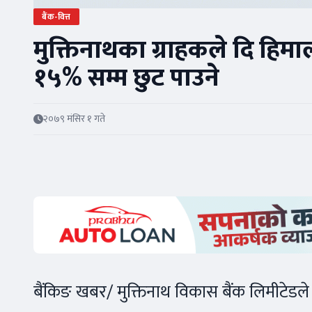
बैंक-वित्त
मुक्तिनाथका ग्राहकले दि हिमालय
१५% सम्म छुट पाउने
२०७९ मंसिर १ गते
बैंकिङ खबर/ मुक्तिनाथ विकास बैंक लिमीटेडल