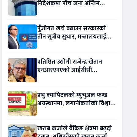
निर्देशकमा पाँच जना अन्तिम
प्रतिस्पर्धामा
पुँजीगत खर्च बढाउन सरकारको
तीन सूत्रीय सुधार, मन्त्रालयलाई
रकमान्तरको अधिकार
प्रतिष्ठित उद्योगी राजेन्द्र खेतान
एनआरएनएको आईसीसी
सल्लाहकार नियुक्त
प्रभु क्यापिटलको म्युचुअल फण्ड
अग्रस्थानमा, लगानीकर्ताको विश्वास
बढ्दै
खराब कर्जाले बैंकिङ क्षेत्रमा बढ्दो
दबाब, अधिकाँसको खराब कर्जा