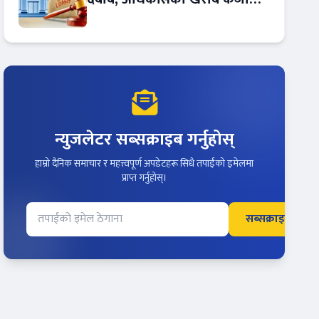
बढ्दो !
न्युजलेटर सब्सक्राइब गर्नुहोस्
हाम्रो दैनिक समाचार र महत्त्वपूर्ण अपडेटहरू सिधै तपाईंको इमेलमा
प्राप्त गर्नुहोस्।
सब्सक्राइब