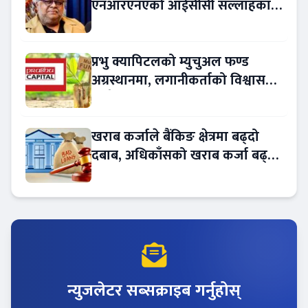
एनआरएनएको आईसीसी सल्लाहकार
नियुक्त
प्रभु क्यापिटलको म्युचुअल फण्ड
अग्रस्थानमा, लगानीकर्ताको विश्वास
बढ्दै
खराब कर्जाले बैंकिङ क्षेत्रमा बढ्दो
दबाब, अधिकाँसको खराब कर्जा बढ्दो
!
न्युजलेटर सब्सक्राइब गर्नुहोस्