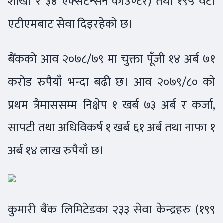
शाखा र ३४ एक्सटेन्सन काउण्टर) तथा १९५ वटा
एटीएमबाट सेवा दिइरहेको छ।
बैंकको आव २०७८/७९ मा चुक्ता पूँजी १४ अर्ब ७१
करोड रुपैयाँ भन्दा बढी छ। आव २०७९/८० को
प्रथम त्रैमाससम्म निक्षेप १ खर्ब ७३ अर्ब र कर्जा,
सापटी तथा अधिविकर्ष १ खर्ब ६१ अर्ब तथा नाफा १
अर्ब १४ लाख रुपैयाँ छ।
कुमारी बैंक लिमिटेडका २३३ सेवा केन्द्रहरु (१९९