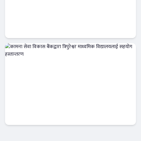
सिद्धार्थ बैंकको नाफा सामान्य बढ्यो, खराब कर्जामा
दबाब कायमै
बैंक-वित्त
कामना सेवा विकास बैंकद्वारा त्रिपुरेश्वर माध्यमिक
विद्यालयलाई सहयोग हस्तान्तरण
बैंक-वित्त