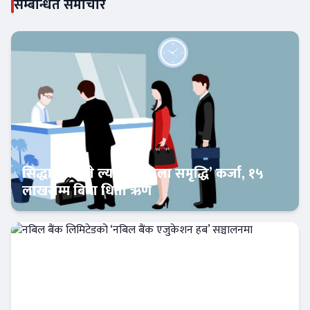
सम्बन्धित समाचार
सिद्धार्थ बैंकले ल्यायो ‘महिला समृद्धि’ कर्जा, १५
लाखसम्म बिना धितो ऋण
Banner News