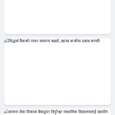
नबिल बैंक लिमिटेडको ‘नबिल बैंक एजुकेशन हब’
सञ्चालनमा
बैंक-वित्त
सिद्धार्थ बैंकको नाफा सामान्य बढ्यो, खराब कर्जामा
दबाब कायमै
बैंक-वित्त