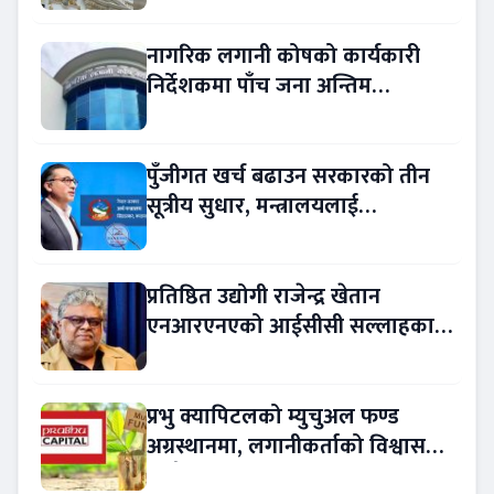
नागरिक लगानी कोषको कार्यकारी
निर्देशकमा पाँच जना अन्तिम
प्रतिस्पर्धामा
पुँजीगत खर्च बढाउन सरकारको तीन
सूत्रीय सुधार, मन्त्रालयलाई
रकमान्तरको अधिकार
प्रतिष्ठित उद्योगी राजेन्द्र खेतान
एनआरएनएको आईसीसी सल्लाहकार
नियुक्त
प्रभु क्यापिटलको म्युचुअल फण्ड
अग्रस्थानमा, लगानीकर्ताको विश्वास
बढ्दै