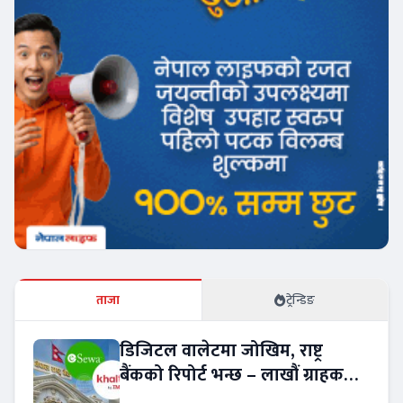
ताजा
ट्रेन्डिङ
डिजिटल वालेटमा जोखिम, राष्ट्र
बैंकको रिपोर्ट भन्छ – लाखौं ग्राहकको
विवरण अप्रमाणित !