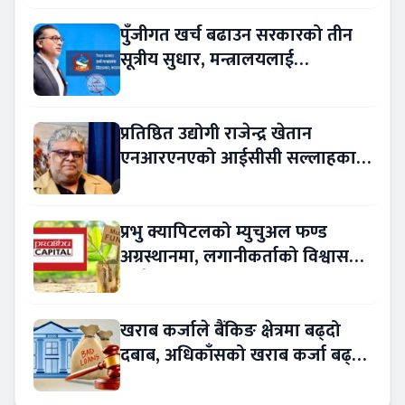
पुँजीगत खर्च बढाउन सरकारको तीन
सूत्रीय सुधार, मन्त्रालयलाई
रकमान्तरको अधिकार
प्रतिष्ठित उद्योगी राजेन्द्र खेतान
एनआरएनएको आईसीसी सल्लाहकार
नियुक्त
प्रभु क्यापिटलको म्युचुअल फण्ड
अग्रस्थानमा, लगानीकर्ताको विश्वास
बढ्दै
खराब कर्जाले बैंकिङ क्षेत्रमा बढ्दो
दबाब, अधिकाँसको खराब कर्जा बढ्दो
!