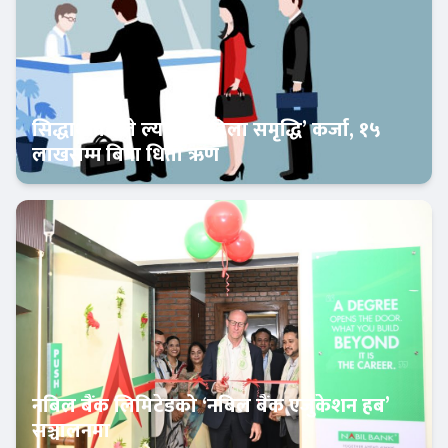
सिद्धार्थ बैंकले ल्यायो ‘महिला समृद्धि’ कर्जा, १५
लाखसम्म बिना धितो ऋण
Banner News
नबिल बैंक लिमिटेडको ‘नबिल बैंक एजुकेशन हब’
सञ्चालनमा