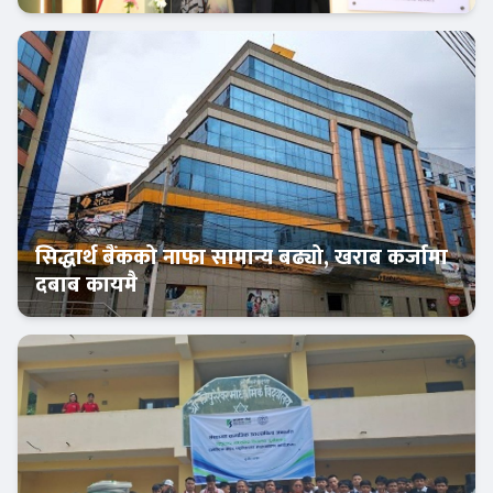
बैंक-वित्त
सिद्धार्थ बैंकको नाफा सामान्य बढ्यो, खराब कर्जामा
दबाब कायमै
बैंक-वित्त