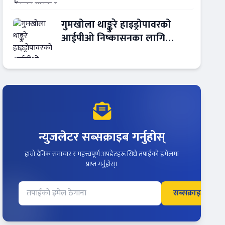
गुमखोला थाङ्कुरे हाइड्रोपावरको
आईपीओ निष्कासनका लागि
आरबीबी मर्चेन्ट नियुक्त
न्युजलेटर सब्सक्राइब गर्नुहोस्
हाम्रो दैनिक समाचार र महत्त्वपूर्ण अपडेटहरू सिधै तपाईंको इमेलमा
प्राप्त गर्नुहोस्।
सब्सक्राइब