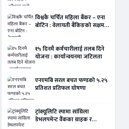
बन्यो बैंकिङ कसुर
विश्वकै चर्चित महिला बैंकर – एना
बोटिन : वेलायती बैंकिङको सक्षम
नेतृत्व !
१५ दिनमै कर्मचारीलाई तलब दिने
योजना : कार्यान्वयनमा जटिलता
एनएमबि सरल बचत फण्डको ५.२५
प्रतिशत प्रतिफल घोषणा
ट्रांक्यूलिटि स्पामा सांग्रिला
डेभलपमेन्ट वैंकका ग्राहक र
कर्मचारीले छुट पाउने