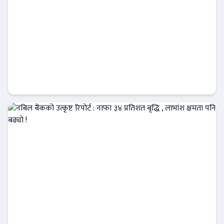
कृषि विकास बैंकमा खराब कर्जाको दबाब, नाफा ३०
प्रतिशत घट्यो !
Banner News
नबिल बैंकको उत्कृष्ट रिपोर्ट : नाफा ३४ प्रतिशत बृद्धि
, लाभांश क्षमता पनि बढ्यो !