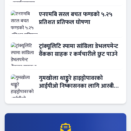
एनएमबि सरल बचत फण्डको ५.२५
प्रतिशत प्रतिफल घोषणा
ट्रांक्यूलिटि स्पामा सांग्रिला डेभलपमेन्ट
वैंकका ग्राहक र कर्मचारीले छुट पाउने
गुमखोला थाङ्कुरे हाइड्रोपावरको
आईपीओ निष्कासनका लागि आरबीबी
मर्चेन्ट नियुक्त