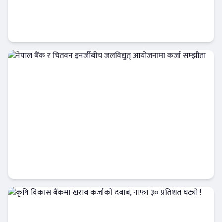
ट्रांक्यूलिटि स्पामा सांग्रिला डेभलपमेन्ट वैंकका ग्राहक
र कर्मचारीले छुट पाउने
बैंक-वित्त
नेपाल बैंक र चितवन इनर्जीबीच जलविद्युत्
आयोजनामा कर्जा सम्झौता
बैंक-वित्त