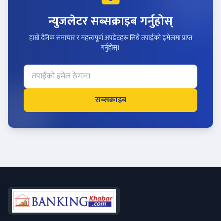
न्युजलेटर सब्सक्राइब गर्नुहोस्
हाम्रो दैनिक समाचार र महत्त्वपूर्ण अपडेटहरू सिधै तपाईंको इमेलमा प्राप्त
गर्नुहोस्।
सब्सक्राइब