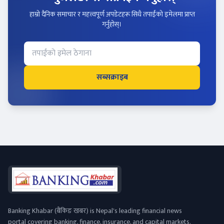
हाम्रो दैनिक समाचार र महत्त्वपूर्ण अपडेटहरू सिधै तपाईंको इमेलमा प्राप्त
गर्नुहोस्।
सब्सक्राइब
Banking Khabar (बैंकिङ खबर) is Nepal's leading financial news
portal covering banking, finance, insurance, and capital markets.