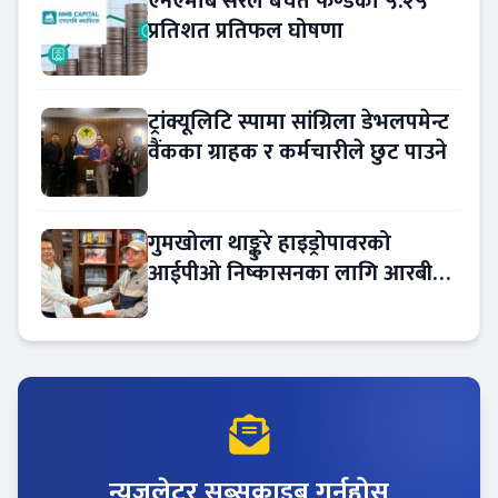
एनएमबि सरल बचत फण्डको ५.२५
प्रतिशत प्रतिफल घोषणा
ट्रांक्यूलिटि स्पामा सांग्रिला डेभलपमेन्ट
वैंकका ग्राहक र कर्मचारीले छुट पाउने
गुमखोला थाङ्कुरे हाइड्रोपावरको
आईपीओ निष्कासनका लागि आरबीबी
मर्चेन्ट नियुक्त
न्युजलेटर सब्सक्राइब गर्नुहोस्