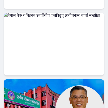
र कर्मचारीले छुट पाउने
बैंक-वित्त
नेपाल बैंक र चितवन इनर्जीबीच जलविद्युत्
आयोजनामा कर्जा सम्झौता
बैंक-वित्त