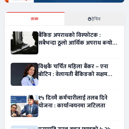
ताजा
ट्रेन्डिङ
बैंकिङ अपराधको विस्फोटक :
सबैभन्दा ठूलो आर्थिक अपराध बन्यो
बैंकिङ कसुर
विश्वकै चर्चित महिला बैंकर – एना
बोटिन : वेलायती बैंकिङको सक्षम
नेतृत्व !
१५ दिनमै कर्मचारीलाई तलब दिने
योजना : कार्यान्वयनमा जटिलता