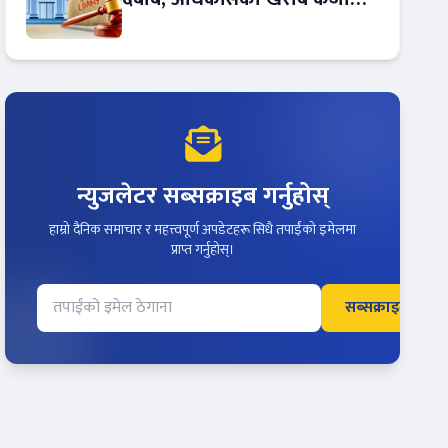
बढ्दो !
न्युजलेटर सब्सक्राइब गर्नुहोस्
हाम्रो दैनिक समाचार र महत्त्वपूर्ण अपडेटहरू सिधै तपाईंको इमेलमा
प्राप्त गर्नुहोस्।
सब्सक्राइब