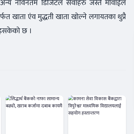
े अन्य नविनतम डिजिटल सेवाहरु जस्तै मोवाईल
मार्फत खाता एंव मुद्धती खाता खोल्ने लगायतका थुप्रै
याइसकेको छ ।