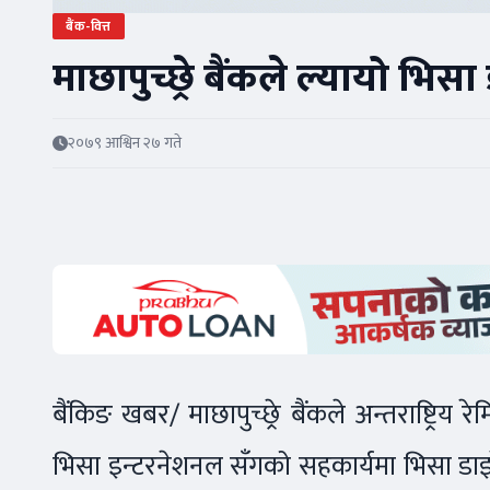
बैंक-वित्त
माछापुच्छ्रे बैंकले ल्यायो भिसा
२०७९ आश्विन २७ गते
बैंकिङ खबर/ माछापुच्छ्रे बैंकले अन्तराष्ट्रिय 
भिसा इन्टरनेशनल सँगको सहकार्यमा भिसा डाइर