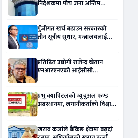
निर्देशकमा पाँच जना अन्तिम
प्रतिस्पर्धामा
पुँजीगत खर्च बढाउन सरकारको
तीन सूत्रीय सुधार, मन्त्रालयलाई
रकमान्तरको अधिकार
प्रतिष्ठित उद्योगी राजेन्द्र खेतान
एनआरएनएको आईसीसी
सल्लाहकार नियुक्त
प्रभु क्यापिटलको म्युचुअल फण्ड
अग्रस्थानमा, लगानीकर्ताको विश्वास
बढ्दै
खराब कर्जाले बैंकिङ क्षेत्रमा बढ्दो
दबाब, अधिकाँसको खराब कर्जा