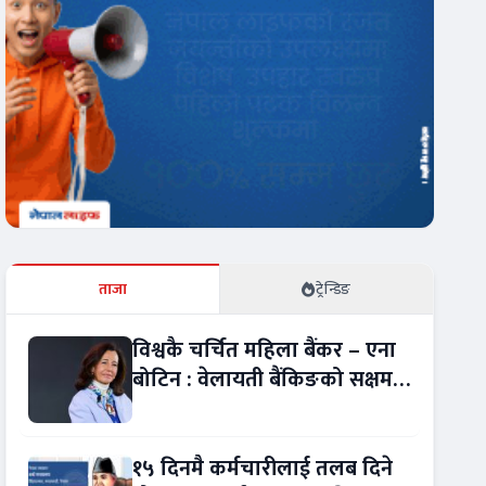
ताजा
ट्रेन्डिङ
विश्वकै चर्चित महिला बैंकर – एना
बोटिन : वेलायती बैंकिङको सक्षम
नेतृत्व !
१५ दिनमै कर्मचारीलाई तलब दिने