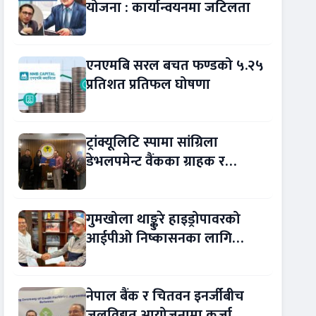
योजना : कार्यान्वयनमा जटिलता
एनएमबि सरल बचत फण्डको ५.२५
प्रतिशत प्रतिफल घोषणा
ट्रांक्यूलिटि स्पामा सांग्रिला
डेभलपमेन्ट वैंकका ग्राहक र
कर्मचारीले छुट पाउने
गुमखोला थाङ्कुरे हाइड्रोपावरको
आईपीओ निष्कासनका लागि
आरबीबी मर्चेन्ट नियुक्त
नेपाल बैंक र चितवन इनर्जीबीच
जलविद्युत् आयोजनामा कर्जा