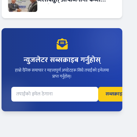
सम्झौता
न्युजलेटर सब्सक्राइब गर्नुहोस्
हाम्रो दैनिक समाचार र महत्त्वपूर्ण अपडेटहरू सिधै तपाईंको इमेलमा
प्राप्त गर्नुहोस्।
सब्सक्राइब