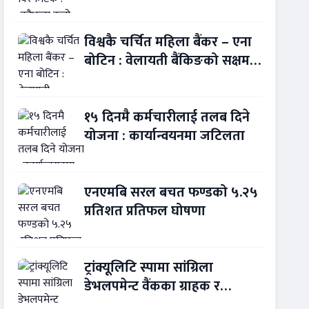
बन्यो बैंकिङ कसुर
विश्वकै चर्चित महिला बैंकर – एना
बोटिन : वेलायती बैंकिङको सक्षम
नेतृत्व !
१५ दिनमै कर्मचारीलाई तलब दिने
योजना : कार्यान्वयनमा जटिलता
एनएमबि सरल बचत फण्डको ५.२५
प्रतिशत प्रतिफल घोषणा
ट्रांक्यूलिटि स्पामा सांग्रिला
डेभलपमेन्ट वैंकका ग्राहक र
कर्मचारीले छुट पाउने