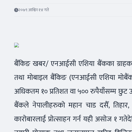
२०७९ आश्विन १४ गते
बैंकिङ खबर/ एनआईसी एशिया बैंकका ग्राहकले 
तथा मोबाइल बैंकिङ (एनआईसी एशिया मोबैंक) एप
अधिकतम १० प्रतिशत वा ५०० रुपैयाँसम्म छुट 
बैंकले नेपालीहरुको महान चाड दसैँ, तिह
कारोबारलाई प्रोत्साहन गर्न यही असोज १ गतेद