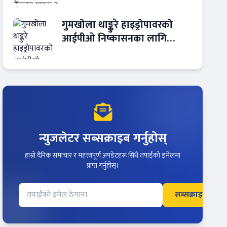
गुमखोला थाङ्कुरे हाइड्रोपावरको
आईपीओ निष्कासनका लागि
आरबीबी मर्चेन्ट नियुक्त
न्युजलेटर सब्सक्राइब गर्नुहोस्
हाम्रो दैनिक समाचार र महत्त्वपूर्ण अपडेटहरू सिधै तपाईंको इमेलमा
प्राप्त गर्नुहोस्।
सब्सक्राइब