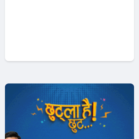
नबिल बैंकको उत्कृष्ट रिपोर्ट : नाफा ३४ प्रतिशत बृद्धि
, लाभांश क्षमता पनि बढ्यो !
Banner News