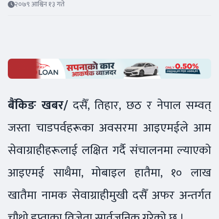
२०७९ आश्विन १३ गते
बैंकिङ खबर/
दसैँ, तिहार, छठ र नेपाल सम्वत्
जस्ता चाडपर्वहरूका अवसरमा आइएमईले आम
सेवाग्राहीहरूलाई लक्षित गर्दै संचालनमा ल्याएको
आइएमई साथैमा, मोबाइल हातैमा, १० लाख
खातैमा नामक सेवाग्राहीमुखी दसैँ अफर अन्तर्गत
चौथो हप्ताका विजेता सार्वजनिक गरेको छ ।