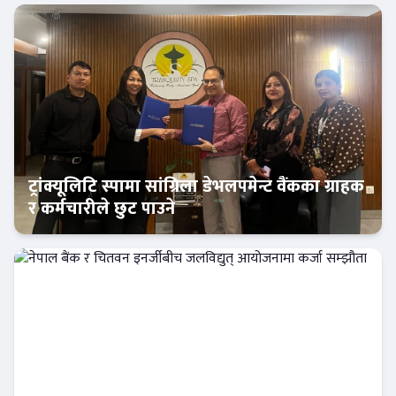
ट्रांक्यूलिटि स्पामा सांग्रिला डेभलपमेन्ट वैंकका ग्राहक
र कर्मचारीले छुट पाउने
बैंक-वित्त