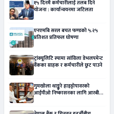
१५ दिनमै कर्मचारीलाई तलब दिने
योजना : कार्यान्वयनमा जटिलता
एनएमबि सरल बचत फण्डको ५.२५
प्रतिशत प्रतिफल घोषणा
ट्रांक्यूलिटि स्पामा सांग्रिला डेभलपमेन्ट
वैंकका ग्राहक र कर्मचारीले छुट पाउने
गुमखोला थाङ्कुरे हाइड्रोपावरको
आईपीओ निष्कासनका लागि आरबीबी
मर्चेन्ट नियुक्त
नेपाल बैंक र चितवन इनर्जीबीच