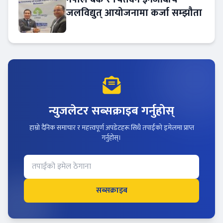
जलविद्युत् आयोजनामा कर्जा सम्झौता
न्युजलेटर सब्सक्राइब गर्नुहोस्
हाम्रो दैनिक समाचार र महत्त्वपूर्ण अपडेटहरू सिधै तपाईंको इमेलमा प्राप्त
गर्नुहोस्।
सब्सक्राइब