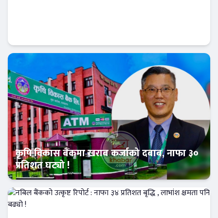
नेपाल बैंक र चितवन इनर्जीबीच जलविद्युत्
आयोजनामा कर्जा सम्झौता
बैंक-वित्त
कृषि विकास बैंकमा खराब कर्जाको दबाब, नाफा ३०
प्रतिशत घट्यो !
Banner News