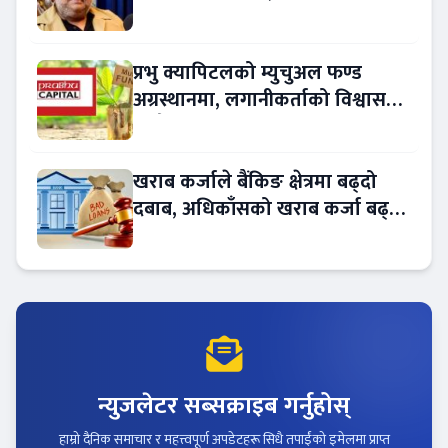
नियुक्त
प्रभु क्यापिटलको म्युचुअल फण्ड
अग्रस्थानमा, लगानीकर्ताको विश्वास
बढ्दै
खराब कर्जाले बैंकिङ क्षेत्रमा बढ्दो
दबाब, अधिकाँसको खराब कर्जा बढ्दो
!
न्युजलेटर सब्सक्राइब गर्नुहोस्
हाम्रो दैनिक समाचार र महत्त्वपूर्ण अपडेटहरू सिधै तपाईंको इमेलमा प्राप्त