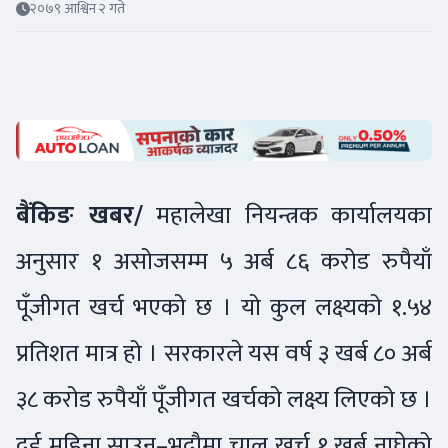
२०७९ आश्विन २ गते
बैंकिङ खबर/
महालेखा नियन्त्रक कार्यालयका
अनुसार १ असोजसम्म ५ अर्ब ८६ करोड रुपैयाँ
पूँजीगत खर्च भएको छ । यो कुल लक्ष्यको १.५४
प्रतिशत मात्र हो । सरकारले यस वर्ष ३ खर्ब ८० अर्ब
३८ करोड रुपैयाँ पूँजीगत खर्चको लक्ष्य लिएको छ ।
दुई महिना साउन–भदौमा चालु खर्च १ खर्ब नाघेको