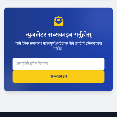
न्युजलेटर सब्सक्राइब गर्नुहोस्
हाम्रो दैनिक समाचार र महत्त्वपूर्ण अपडेटहरू सिधै तपाईंको इमेलमा प्राप्त
गर्नुहोस्।
सब्सक्राइब