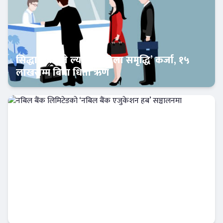
सिद्धार्थ बैंकले ल्यायो ‘महिला समृद्धि’ कर्जा, १५
लाखसम्म बिना धितो ऋण
Banner News
नबिल बैंक लिमिटेडको ‘नबिल बैंक एजुकेशन हब’
सञ्चालनमा