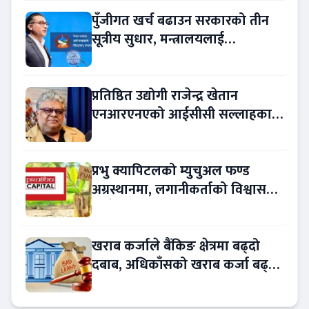
पुँजीगत खर्च बढाउन सरकारको तीन
सूत्रीय सुधार, मन्त्रालयलाई
रकमान्तरको अधिकार
प्रतिष्ठित उद्योगी राजेन्द्र खेतान
एनआरएनएको आईसीसी सल्लाहकार
नियुक्त
प्रभु क्यापिटलको म्युचुअल फण्ड
अग्रस्थानमा, लगानीकर्ताको विश्वास
बढ्दै
खराब कर्जाले बैंकिङ क्षेत्रमा बढ्दो
दबाब, अधिकाँसको खराब कर्जा बढ्दो
!