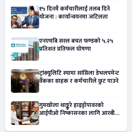
१५ दिनमै कर्मचारीलाई तलब दिने
योजना : कार्यान्वयनमा जटिलता
एनएमबि सरल बचत फण्डको ५.२५
प्रतिशत प्रतिफल घोषणा
ट्रांक्यूलिटि स्पामा सांग्रिला डेभलपमेन्ट
वैंकका ग्राहक र कर्मचारीले छुट पाउने
गुमखोला थाङ्कुरे हाइड्रोपावरको
आईपीओ निष्कासनका लागि आरबीबी
मर्चेन्ट नियुक्त