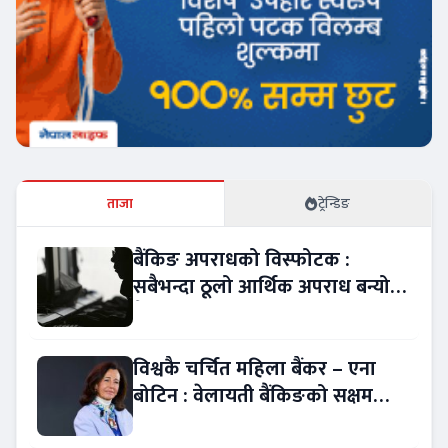
ताजा
ट्रेन्डिङ
बैंकिङ अपराधको विस्फोटक :
सबैभन्दा ठूलो आर्थिक अपराध बन्यो
बैंकिङ कसुर
विश्वकै चर्चित महिला बैंकर – एना
बोटिन : वेलायती बैंकिङको सक्षम
नेतृत्व !