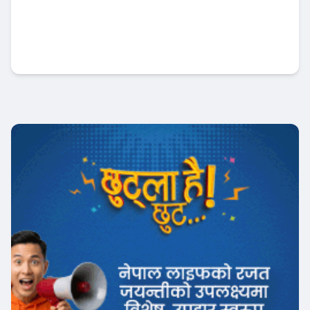
नबिल बैंकको उत्कृष्ट रिपोर्ट : नाफा ३४ प्रतिशत बृद्धि
, लाभांश क्षमता पनि बढ्यो !
Banner News