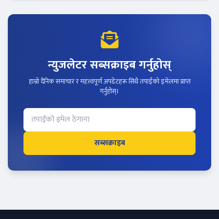
न्युजलेटर सब्सक्राइब गर्नुहोस्
हाम्रो दैनिक समाचार र महत्त्वपूर्ण अपडेटहरू सिधै तपाईंको इमेलमा प्राप्त
गर्नुहोस्।
सब्सक्राइब