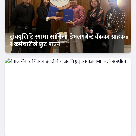
ट्रांक्यूलिटि स्पामा सांग्रिला डेभलपमेन्ट वैंकका ग्राहक
र कर्मचारीले छुट पाउने
बैंक-वित्त
नेपाल बैंक र चितवन इनर्जीबीच जलविद्युत्
आयोजनामा कर्जा सम्झौता