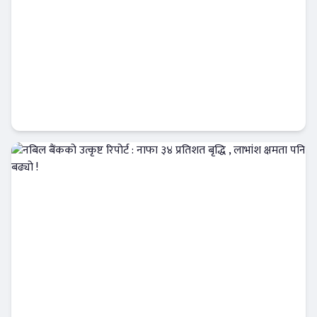
कृषि विकास बैंकमा खराब कर्जाको दबाब, नाफा ३०
प्रतिशत घट्यो !
Banner News
नबिल बैंकको उत्कृष्ट रिपोर्ट : नाफा ३४ प्रतिशत बृद्धि
, लाभांश क्षमता पनि बढ्यो !