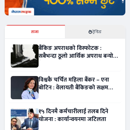
ताजा
ट्रेन्डिङ
बैंकिङ अपराधको विस्फोटक :
सबैभन्दा ठूलो आर्थिक अपराध बन्यो
बैंकिङ कसुर
विश्वकै चर्चित महिला बैंकर – एना
बोटिन : वेलायती बैंकिङको सक्षम
नेतृत्व !
१५ दिनमै कर्मचारीलाई तलब दिने
योजना : कार्यान्वयनमा जटिलता