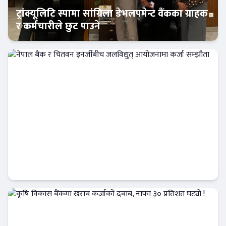
ट्रांक्यूलिटि स्पामा सांग्रिला डेभलपमेन्ट वैंकका ग्राहक
र कर्मचारीले छुट पाउने
बैंक-वित्त
नेपाल बैंक र चितवन इनर्जीबीच जलविद्युत्
आयोजनामा कर्जा सम्झौता
बैंक-वित्त