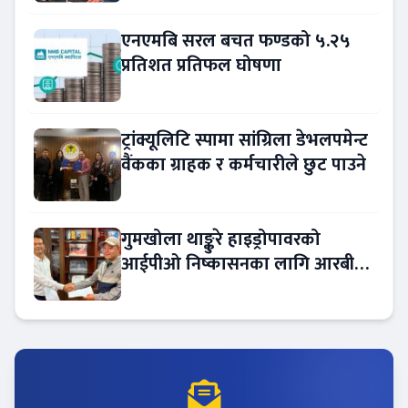
एनएमबि सरल बचत फण्डको ५.२५
प्रतिशत प्रतिफल घोषणा
ट्रांक्यूलिटि स्पामा सांग्रिला डेभलपमेन्ट
वैंकका ग्राहक र कर्मचारीले छुट पाउने
गुमखोला थाङ्कुरे हाइड्रोपावरको
आईपीओ निष्कासनका लागि आरबीबी
मर्चेन्ट नियुक्त