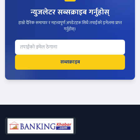
न्युजलेटर सब्सक्राइब गर्नुहोस्
हाम्रो दैनिक समाचार र महत्त्वपूर्ण अपडेटहरू सिधै तपाईंको इमेलमा प्राप्त
गर्नुहोस्।
सब्सक्राइब