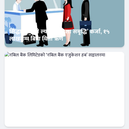
सिद्धार्थ बैंकले ल्यायो ‘महिला समृद्धि’ कर्जा, १५
लाखसम्म बिना धितो ऋण
Banner News
नबिल बैंक लिमिटेडको ‘नबिल बैंक एजुकेशन हब’
सञ्चालनमा