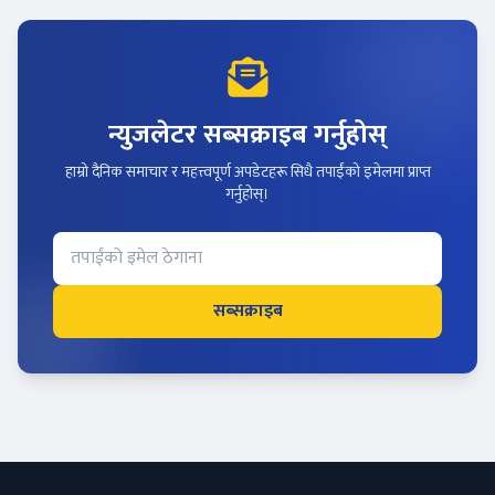
न्युजलेटर सब्सक्राइब गर्नुहोस्
हाम्रो दैनिक समाचार र महत्त्वपूर्ण अपडेटहरू सिधै तपाईंको इमेलमा प्राप्त
गर्नुहोस्।
सब्सक्राइब