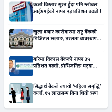
कर्जा विस्तार सुस्त हुँदा पनि ग्लोबल
आईएमईको नाफा २३ प्रतिशत बढ्यो !
खुला बजार कारोबारमा राष्ट्र बैंकको
डिजिटल छलाङ, तरलता व्यवस्थापन
थप प्रविधिमैत्री
गरिमा विकास बैंकको नाफा ३५
प्रतिशत बढ्यो, प्रोभिजनिङ घट्दा
आम्दानीमा छलाङ !
सिद्धार्थ बैंकले ल्यायो ‘महिला समृद्धि’
कर्जा, १५ लाखसम्म बिना धितो ऋण