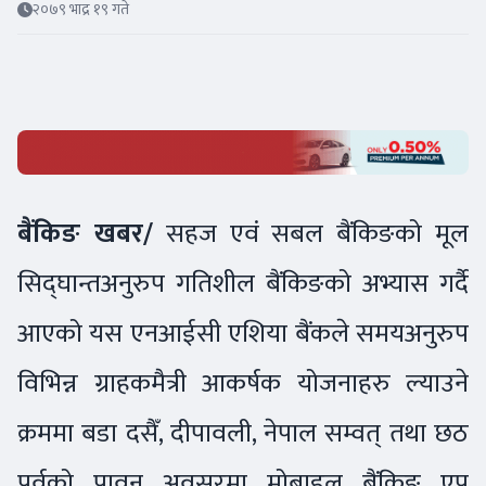
२०७९ भाद्र १९ गते
बैंकिङ खबर/
सहज एवं सबल बैंकिङको मूल
सिद्घान्तअनुरुप गतिशील बैंकिङको अभ्यास गर्दै
आएको यस एनआईसी एशिया बैंकले समयअनुरुप
विभिन्न ग्राहकमैत्री आकर्षक योजनाहरु ल्याउने
क्रममा बडा दसैँ, दीपावली, नेपाल सम्वत् तथा छठ
पर्वको पावन अवसरमा मोबाइल बैंकिङ एप