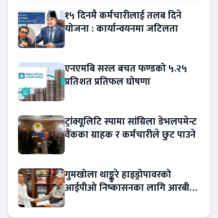
१५ दिनमै कर्मचारीलाई तलब दिने
योजना : कार्यान्वयनमा जटिलता
एनएमबि सरल बचत फण्डको ५.२५
प्रतिशत प्रतिफल घोषणा
ट्रांक्यूलिटि स्पामा सांग्रिला डेभलपमेन्ट
वैंकका ग्राहक र कर्मचारीले छुट पाउने
गुमखोला थाङ्कुरे हाइड्रोपावरको
आईपीओ निष्कासनका लागि आरबीबी
मर्चेन्ट नियुक्त