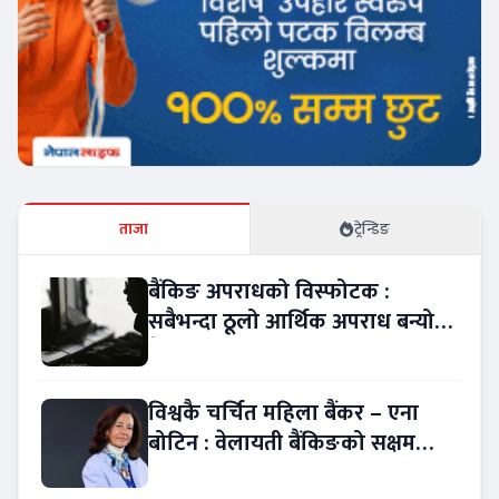
ताजा
ट्रेन्डिङ
बैंकिङ अपराधको विस्फोटक :
सबैभन्दा ठूलो आर्थिक अपराध बन्यो
बैंकिङ कसुर
विश्वकै चर्चित महिला बैंकर – एना
बोटिन : वेलायती बैंकिङको सक्षम
नेतृत्व !