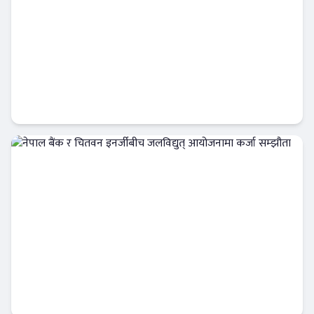
ट्रांक्यूलिटि स्पामा सांग्रिला डेभलपमेन्ट वैंकका ग्राहक
र कर्मचारीले छुट पाउने
बैंक-वित्त
नेपाल बैंक र चितवन इनर्जीबीच जलविद्युत्
आयोजनामा कर्जा सम्झौता