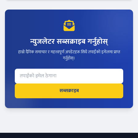
न्युजलेटर सब्सक्राइब गर्नुहोस्
हाम्रो दैनिक समाचार र महत्त्वपूर्ण अपडेटहरू सिधै तपाईंको इमेलमा प्राप्त
गर्नुहोस्।
सब्सक्राइब