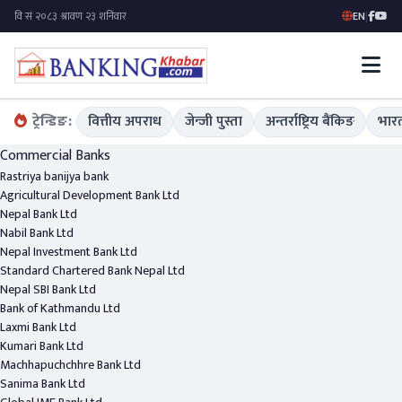
EN
|
ट्रेन्डिङ:
वित्तीय अपराध
जेन्जी पुस्ता
अन्तर्राष्ट्रिय बैंकिङ
भारत
Commercial Banks
Rastriya banijya bank
Agricultural Development Bank Ltd
Nepal Bank Ltd
Nabil Bank Ltd
Nepal Investment Bank Ltd
Standard Chartered Bank Nepal Ltd
Nepal SBI Bank
Ltd
Bank of Kathmandu
Ltd
Laxmi Bank Ltd
Kumari Bank Ltd
Machhapuchchhre Bank Ltd
Sanima Bank Ltd