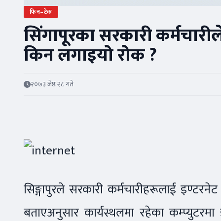
फिन–टेक
सिंगापूरका सरकारी कर्मचारील
किन लगाइयो रोक ?
२०७३ जेष्ठ २८ गते
सिङ्गापुरले सरकारी कर्मचारीहरूलाई इण्टरने
बताएअनुसार कार्यस्थलमा रहेका कम्प्युटर