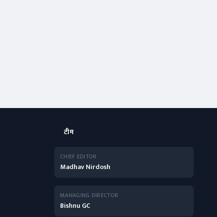
टीम
CHIEF EDITOR
Madhav Nirdosh
MANAGING DIRECTOR
Bishnu GC