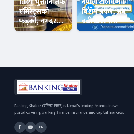
क्रिप्टो भुक्तानीतर्फ
नेपाल टेलिकमको
एमिरेट्सको
विशेष अफर, अब
फड्को, नगदरहित
बढी डाटा र
अर्थतन्त्रमा यूएईको
अनलिमिटेड
कदम
सेवाको अवसर
अन्तर्राष्ट्रिय बैंकिङ
फिन–टेक
Banking Khabar (बैंकिङ खबर) is Nepal's leading financial news
portal covering banking, finance, insurance, and capital markets.
EN