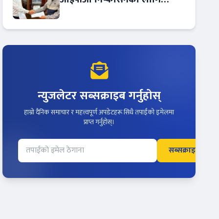
आरबीबी मर्चेन्ट नियुक्त
न्युजलेटर सब्सक्राइब गर्नुहोस्
हाम्रो दैनिक समाचार र महत्त्वपूर्ण अपडेटहरू सिधै तपाईंको इमेलमा
प्राप्त गर्नुहोस्।
सब्सक्राइब