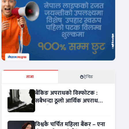
ताजा
ट्रेन्डिङ
बैंकिङ अपराधको विस्फोटक :
सबैभन्दा ठूलो आर्थिक अपराध
बन्यो बैंकिङ कसुर
विश्वकै चर्चित महिला बैंकर – एना