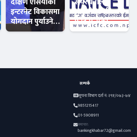
दक्षिण एसियाको
सेयरधनीलाई
इन्टरनेट विकासमा
आईसीएफसी
योगदान पुर्याउने
फाइनान्सको
अभियन्ता
सचेतना: बाँकी
सम्मानित
लाभांश समयमै
फिन–टेक
फिन–टेक
लिन आग्रह
सम्पर्क
सूचना विभाग दर्ता नं: २९१/०७३-७४
9851215417
01-5908911
समाचार:
bankingkhabar72@gmail.com