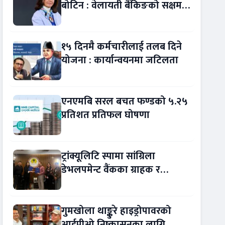
बोटिन : वेलायती बैंकिङको सक्षम
नेतृत्व !
१५ दिनमै कर्मचारीलाई तलब दिने
योजना : कार्यान्वयनमा जटिलता
एनएमबि सरल बचत फण्डको ५.२५
प्रतिशत प्रतिफल घोषणा
ट्रांक्यूलिटि स्पामा सांग्रिला
डेभलपमेन्ट वैंकका ग्राहक र
कर्मचारीले छुट पाउने
गुमखोला थाङ्कुरे हाइड्रोपावरको
आईपीओ निष्कासनका लागि