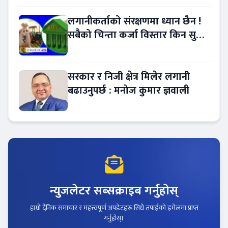
लगानीकर्ताको संरक्षणमा ध्यान छैन !
सबैको चिन्ता कर्जा विस्तार किन सुस्त
?
सरकार र निजी क्षेत्र मिलेर लगानी
बढाउनुपर्छ : मनोज कुमार ज्ञवाली
न्युजलेटर सब्सक्राइब गर्नुहोस्
हाम्रो दैनिक समाचार र महत्त्वपूर्ण अपडेटहरू सिधै तपाईंको इमेलमा प्राप्त
गर्नुहोस्।