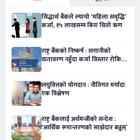
सिद्धार्थ बैंकले ल्यायो ‘महिला समृद्धि’
कर्जा, १५ लाखसम्म बिना धितो ऋण
राष्ट्र बैंकको निष्कर्ष : लगानीको
वातावरण नहुँदा कर्जा विस्तार रोकियो
!
लघुवित्तको योगदान : नीतिगत मर्यादा
एक विश्लेषण
राष्ट्र बैंकलाई अर्थमन्त्रीको सन्देश :
‘आर्थिक रूपान्तरणको साझेदार बन्नुस्’