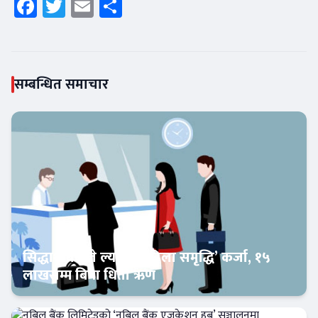
Facebook
Twitter
Email
Share
सम्बन्धित समाचार
सिद्धार्थ बैंकले ल्यायो ‘महिला समृद्धि’ कर्जा, १५
लाखसम्म बिना धितो ऋण
Banner News