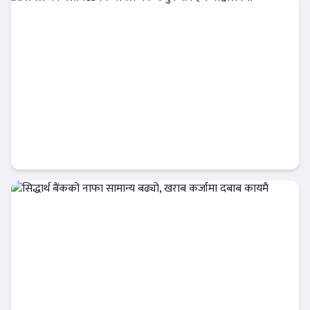
नबिल बैंक लिमिटेडको ‘नबिल बैंक एजुकेशन हब’
सञ्चालनमा
बैंक-वित्त