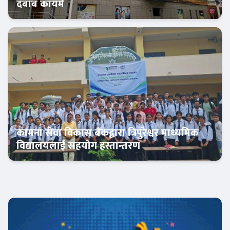
दबाब कायमै
बैंक-वित्त
कामना सेवा विकास बैंकद्वारा त्रिपुरेश्वर माध्यमिक
विद्यालयलाई सहयोग हस्तान्तरण
बैंक-वित्त