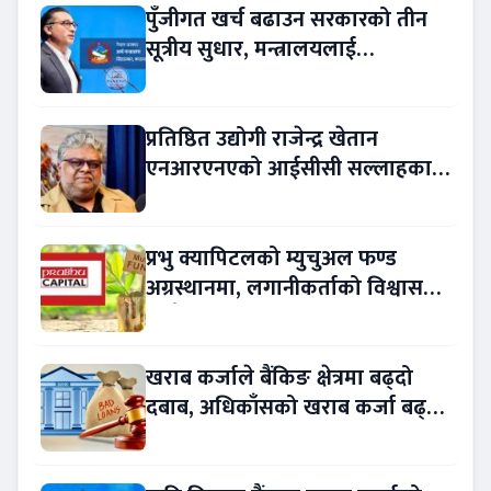
पुँजीगत खर्च बढाउन सरकारको तीन
सूत्रीय सुधार, मन्त्रालयलाई
रकमान्तरको अधिकार
प्रतिष्ठित उद्योगी राजेन्द्र खेतान
एनआरएनएको आईसीसी सल्लाहकार
नियुक्त
प्रभु क्यापिटलको म्युचुअल फण्ड
अग्रस्थानमा, लगानीकर्ताको विश्वास
बढ्दै
खराब कर्जाले बैंकिङ क्षेत्रमा बढ्दो
दबाब, अधिकाँसको खराब कर्जा बढ्दो
!