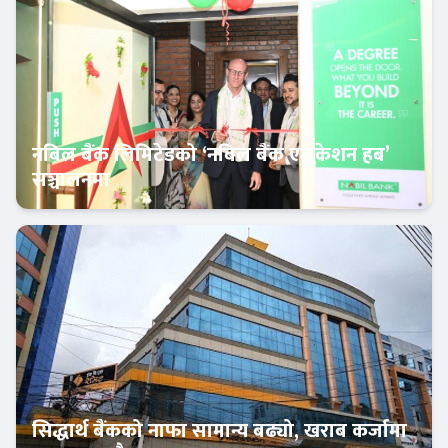
नबिल बैंक लिमिटेडको ‘नबिल बैंक एजुकेशन हब’
सञ्चालनमा
बैंक-वित्त
सिद्धार्थ बैंकको नाफा सामान्य बढ्यो, खराब कर्जामा