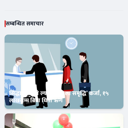
सम्बन्धित समाचार
सिद्धार्थ बैंकले ल्यायो ‘महिला समृद्धि’ कर्जा, १५
लाखसम्म बिना धितो ऋण
Banner News