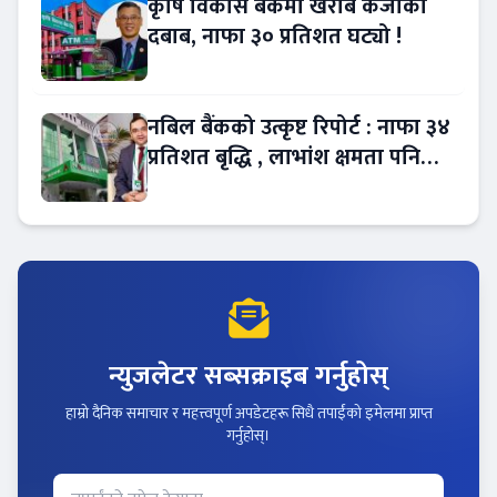
कृषि विकास बैंकमा खराब कर्जाको
दबाब, नाफा ३० प्रतिशत घट्यो !
नबिल बैंकको उत्कृष्ट रिपोर्ट : नाफा ३४
प्रतिशत बृद्धि , लाभांश क्षमता पनि
बढ्यो !
न्युजलेटर सब्सक्राइब गर्नुहोस्
हाम्रो दैनिक समाचार र महत्त्वपूर्ण अपडेटहरू सिधै तपाईंको इमेलमा प्राप्त
गर्नुहोस्।