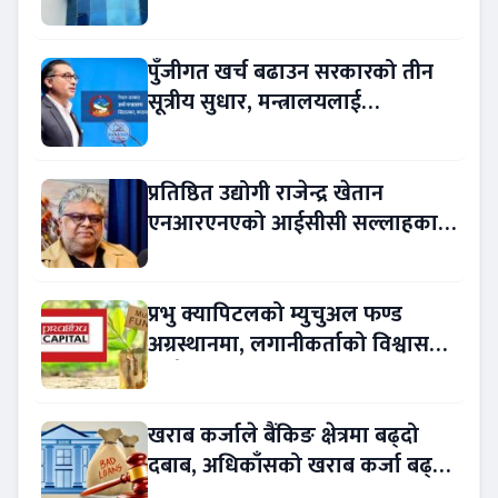
प्रतिस्पर्धामा
पुँजीगत खर्च बढाउन सरकारको तीन
सूत्रीय सुधार, मन्त्रालयलाई
रकमान्तरको अधिकार
प्रतिष्ठित उद्योगी राजेन्द्र खेतान
एनआरएनएको आईसीसी सल्लाहकार
नियुक्त
प्रभु क्यापिटलको म्युचुअल फण्ड
अग्रस्थानमा, लगानीकर्ताको विश्वास
बढ्दै
खराब कर्जाले बैंकिङ क्षेत्रमा बढ्दो
दबाब, अधिकाँसको खराब कर्जा बढ्दो
!