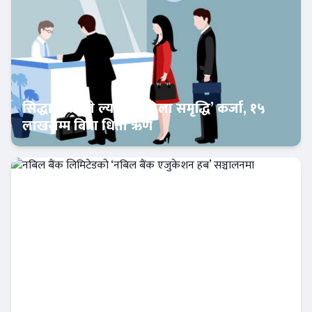
सिद्धार्थ बैंकले ल्यायो ‘महिला समृद्धि’ कर्जा, १५
लाखसम्म बिना धितो ऋण
Banner News
नबिल बैंक लिमिटेडको ‘नबिल बैंक एजुकेशन हब’