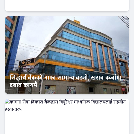
सञ्चालनमा
बैंक-वित्त
सिद्धार्थ बैंकको नाफा सामान्य बढ्यो, खराब कर्जामा
दबाब कायमै
बैंक-वित्त