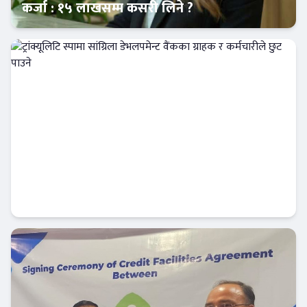
कर्जा : १५ लाखसम्म कसरी लिने ?
कर्पोरेट
ट्रांक्यूलिटि स्पामा सांग्रिला डेभलपमेन्ट वैंकका ग्राहक
र कर्मचारीले छुट पाउने
बैंक-वित्त