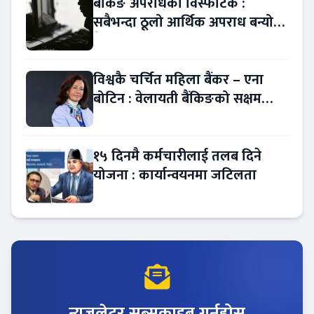
बैंकिङ अपराधको विस्फोटक :
सबैभन्दा ठूलो आर्थिक अपराध बन्यो
बैंकिङ कसुर
विश्वकै चर्चित महिला बैंकर – एना
बोटिन : वेलायती बैंकिङको सक्षम
नेतृत्व !
१५ दिनमै कर्मचारीलाई तलब दिने
योजना : कार्यान्वयनमा जटिलता
न्युजलेटर सब्सक्राइब गर्नुहोस्