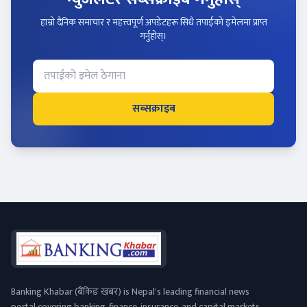
हाम्रो दैनिक समाचार र महत्त्वपूर्ण अपडेटहरू सिधै तपाईंको इमेलमा प्राप्त
गर्नुहोस्।
सब्सक्राइब
Banking Khabar (बैंकिङ खबर) is Nepal's leading financial news
portal covering banking, finance, insurance, and capital markets.