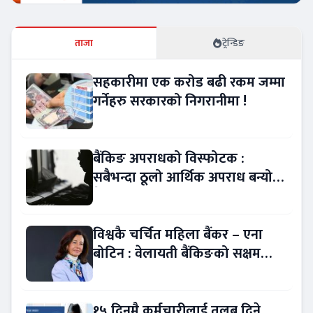
ताजा
ट्रेन्डिङ
सहकारीमा एक करोड बढी रकम जम्मा
गर्नेहरु सरकारको निगरानीमा !
बैंकिङ अपराधको विस्फोटक :
सबैभन्दा ठूलो आर्थिक अपराध बन्यो
बैंकिङ कसुर
विश्वकै चर्चित महिला बैंकर – एना
बोटिन : वेलायती बैंकिङको सक्षम
नेतृत्व !
१५ दिनमै कर्मचारीलाई तलब दिने