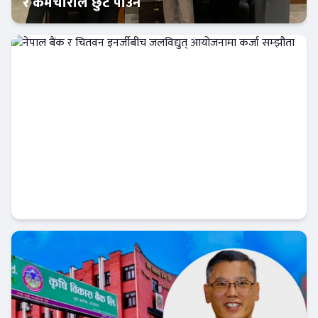
र कर्मचारीले छुट पाउने
बैंक-वित्त
नेपाल बैंक र चितवन इनर्जीबीच जलविद्युत्
आयोजनामा कर्जा सम्झौता
बैंक-वित्त