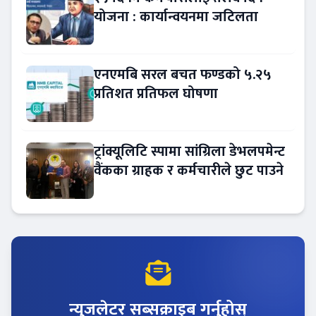
योजना : कार्यान्वयनमा जटिलता
एनएमबि सरल बचत फण्डको ५.२५
प्रतिशत प्रतिफल घोषणा
ट्रांक्यूलिटि स्पामा सांग्रिला डेभलपमेन्ट
वैंकका ग्राहक र कर्मचारीले छुट पाउने
न्युजलेटर सब्सक्राइब गर्नुहोस्