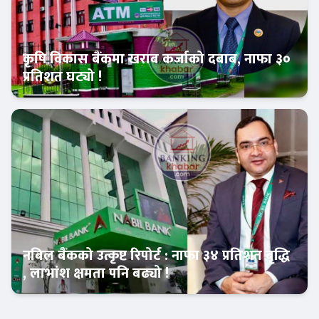
कृषि विकास बैंकमा खराब कर्जाको दबाब, नाफा ३०
प्रतिशत घट्यो !
Banner News
नबिल बैंकको उत्कृष्ट रिपोर्ट : नाफा ३४ प्रतिशत बृद्धि
, लाभांश क्षमता पनि बढ्यो !
Banner News