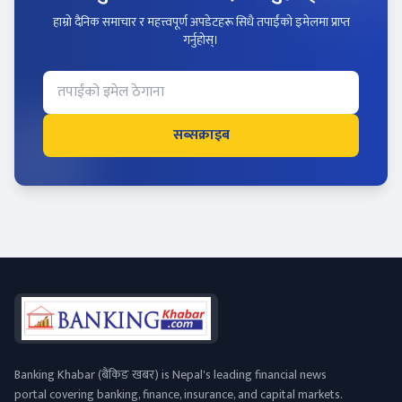
हाम्रो दैनिक समाचार र महत्त्वपूर्ण अपडेटहरू सिधै तपाईंको इमेलमा प्राप्त
गर्नुहोस्।
सब्सक्राइब
Banking Khabar (बैंकिङ खबर) is Nepal's leading financial news
portal covering banking, finance, insurance, and capital markets.