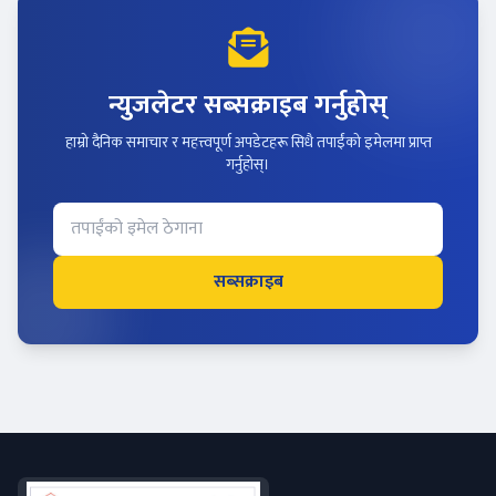
न्युजलेटर सब्सक्राइब गर्नुहोस्
हाम्रो दैनिक समाचार र महत्त्वपूर्ण अपडेटहरू सिधै तपाईंको इमेलमा प्राप्त
गर्नुहोस्।
सब्सक्राइब