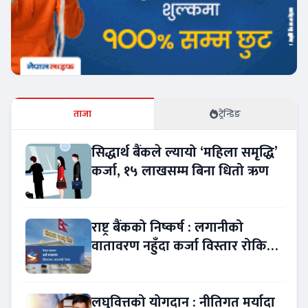
ताजा
ट्रेन्डिङ
सिद्धार्थ बैंकले ल्यायो ‘महिला समृद्धि’
कर्जा, १५ लाखसम्म बिना धितो ऋण
राष्ट्र बैंकको निष्कर्ष : लगानीको
वातावरण नहुँदा कर्जा विस्तार रोकियो
!
लघुवित्तको योगदान : नीतिगत मर्यादा