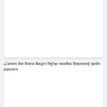
सिद्धार्थ बैंकको नाफा सामान्य बढ्यो, खराब कर्जामा
दबाब कायमै
बैंक-वित्त