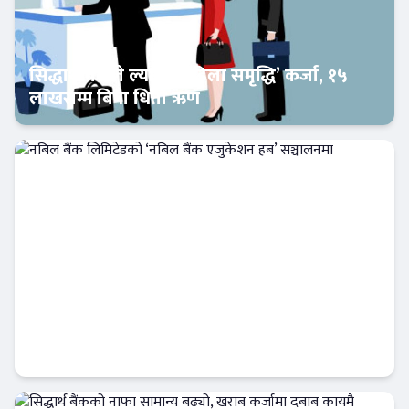
सिद्धार्थ बैंकले ल्यायो ‘महिला समृद्धि’ कर्जा, १५
लाखसम्म बिना धितो ऋण
Banner News
नबिल बैंक लिमिटेडको ‘नबिल बैंक एजुकेशन हब’
सञ्चालनमा
बैंक-वित्त