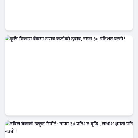
नेपाल बैंक र चितवन इनर्जीबीच जलविद्युत्
आयोजनामा कर्जा सम्झौता
बैंक-वित्त
कृषि विकास बैंकमा खराब कर्जाको दबाब, नाफा ३०
प्रतिशत घट्यो !
Banner News