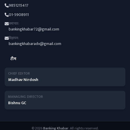
9851215417
01-5908911
समाचार:
bankingkhabar72@gmail.com
विज्ञापन:
bankingkhabaradv@gmail.com
टीम
CHIEF EDITOR
Madhav Nirdosh
MANAGING DIRECTOR
Bishnu GC
© 2026
Banking Khabar
. All rights reserved.