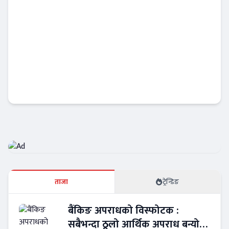
नबिल बैंकको उत्कृष्ट रिपोर्ट : नाफा ३४ प्रतिशत बृद्धि
, लाभांश क्षमता पनि बढ्यो !
Banner News
ताजा
ट्रेन्डिङ
बैंकिङ अपराधको विस्फोटक :
सबैभन्दा ठूलो आर्थिक अपराध बन्यो