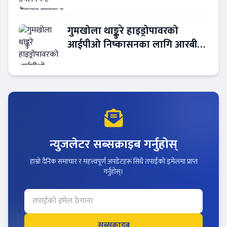
गुमखोला थाङ्कुरे हाइड्रोपावरको
आईपीओ निष्कासनका लागि आरबीबी
मर्चेन्ट नियुक्त
न्युजलेटर सब्सक्राइब गर्नुहोस्
हाम्रो दैनिक समाचार र महत्त्वपूर्ण अपडेटहरू सिधै तपाईंको इमेलमा प्राप्त
गर्नुहोस्।
सब्सक्राइब