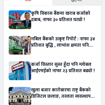
ताजा
ट्रेन्डिङ
कृषि विकास बैंकमा खराब कर्जाको
दबाब, नाफा ३० प्रतिशत घट्यो !
नबिल बैंकको उत्कृष्ट रिपोर्ट : नाफा ३४
प्रतिशत बृद्धि , लाभांश क्षमता पनि
बढ्यो !
कर्जा विस्तार सुस्त हुँदा पनि ग्लोबल
आईएमईको नाफा २३ प्रतिशत बढ्यो !
खुला बजार कारोबारमा राष्ट्र बैंकको
डिजिटल छलाङ, तरलता व्यवस्थापन
थप प्रविधिमैत्री