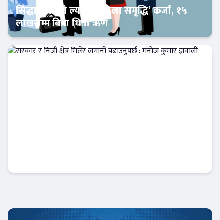
सिद्धार्थ बैंकले ल्यायो ‘महिला समृद्धि’ कर्जा, १५
लाखसम्म बिना धितो ऋण
Banner News
सरकार र निजी क्षेत्र मिलेर लगानी बढाउनुपर्छ :
मनोज कुमार ज्ञवाली
Banner News