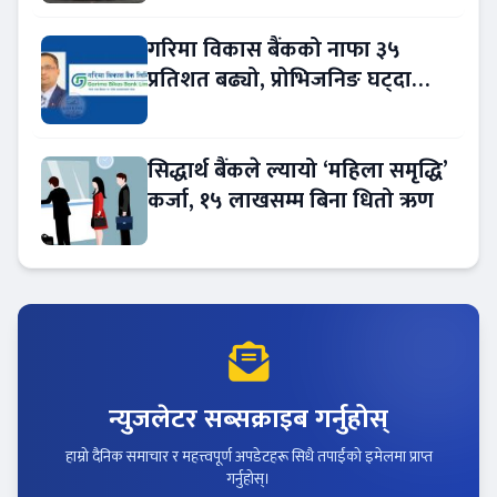
गरिमा विकास बैंकको नाफा ३५
प्रतिशत बढ्यो, प्रोभिजनिङ घट्दा
आम्दानीमा छलाङ !
सिद्धार्थ बैंकले ल्यायो ‘महिला समृद्धि’
कर्जा, १५ लाखसम्म बिना धितो ऋण
न्युजलेटर सब्सक्राइब गर्नुहोस्
हाम्रो दैनिक समाचार र महत्त्वपूर्ण अपडेटहरू सिधै तपाईंको इमेलमा प्राप्त
गर्नुहोस्।