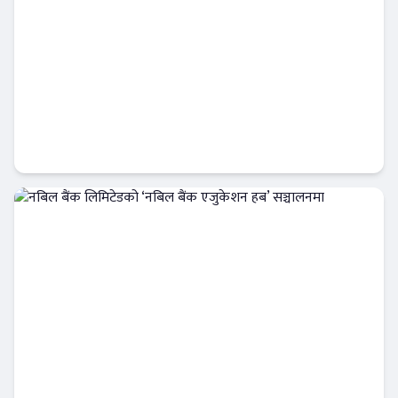
सिद्धार्थ बैंकले ल्यायो ‘महिला समृद्धि’ कर्जा, १५
लाखसम्म बिना धितो ऋण
Banner News
नबिल बैंक लिमिटेडको ‘नबिल बैंक एजुकेशन हब’
सञ्चालनमा