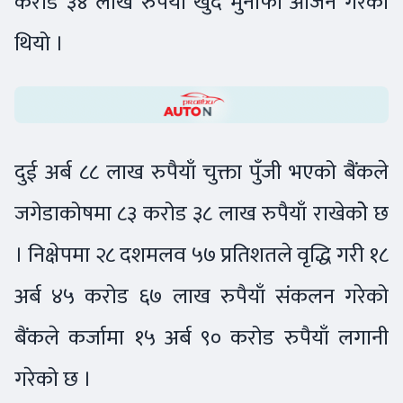
करोड ३४ लाख रुपैयाँ खुद मुनाफा आर्जन गरेको
थियो ।
दुई अर्ब ८८ लाख रुपैयाँ चुक्ता पुँजी भएको बैंकले
जगेडाकोषमा ८३ करोड ३८ लाख रुपैयाँ राखेकोे छ
। निक्षेपमा २८ दशमलव ५७ प्रतिशतले वृद्धि गरी १८
अर्ब ४५ करोड ६७ लाख रुपैयाँ संकलन गरेको
बैंकले कर्जामा १५ अर्ब ९० करोड रुपैयाँ लगानी
गरेको छ ।