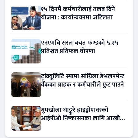
१५ दिनमै कर्मचारीलाई तलब दिने
योजना : कार्यान्वयनमा जटिलता
एनएमबि सरल बचत फण्डको ५.२५
प्रतिशत प्रतिफल घोषणा
ट्रांक्यूलिटि स्पामा सांग्रिला डेभलपमेन्ट
वैंकका ग्राहक र कर्मचारीले छुट पाउने
गुमखोला थाङ्कुरे हाइड्रोपावरको
आईपीओ निष्कासनका लागि आरबीबी
मर्चेन्ट नियुक्त