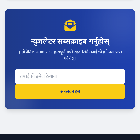
न्युजलेटर सब्सक्राइब गर्नुहोस्
हाम्रो दैनिक समाचार र महत्त्वपूर्ण अपडेटहरू सिधै तपाईंको इमेलमा प्राप्त
गर्नुहोस्।
सब्सक्राइब