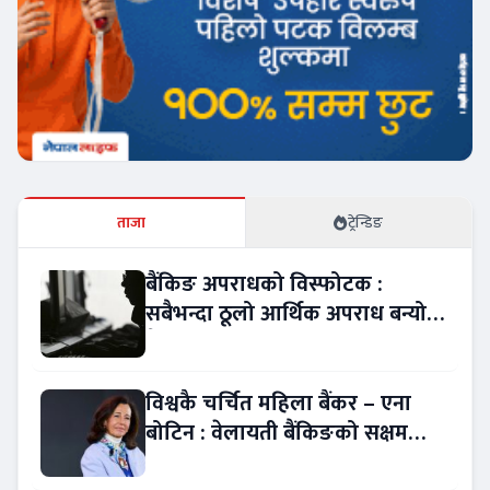
ताजा
ट्रेन्डिङ
बैंकिङ अपराधको विस्फोटक :
सबैभन्दा ठूलो आर्थिक अपराध बन्यो
बैंकिङ कसुर
विश्वकै चर्चित महिला बैंकर – एना
बोटिन : वेलायती बैंकिङको सक्षम
नेतृत्व !