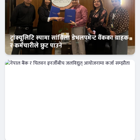
ट्रांक्यूलिटि स्पामा सांग्रिला डेभलपमेन्ट वैंकका ग्राहक
र कर्मचारीले छुट पाउने
बैंक-वित्त
नेपाल बैंक र चितवन इनर्जीबीच जलविद्युत्
आयोजनामा कर्जा सम्झौता