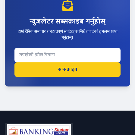
न्युजलेटर सब्सक्राइब गर्नुहोस्
हाम्रो दैनिक समाचार र महत्त्वपूर्ण अपडेटहरू सिधै तपाईंको इमेलमा प्राप्त
गर्नुहोस्।
सब्सक्राइब