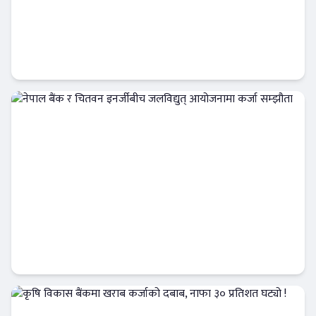
ट्रांक्यूलिटि स्पामा सांग्रिला डेभलपमेन्ट वैंकका ग्राहक
र कर्मचारीले छुट पाउने
बैंक-वित्त
नेपाल बैंक र चितवन इनर्जीबीच जलविद्युत्
आयोजनामा कर्जा सम्झौता
बैंक-वित्त