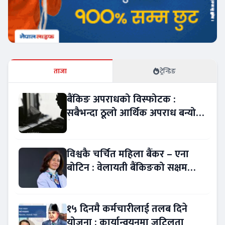
ताजा
ट्रेन्डिङ
बैंकिङ अपराधको विस्फोटक :
सबैभन्दा ठूलो आर्थिक अपराध बन्यो
बैंकिङ कसुर
विश्वकै चर्चित महिला बैंकर – एना
बोटिन : वेलायती बैंकिङको सक्षम
नेतृत्व !
१५ दिनमै कर्मचारीलाई तलब दिने
योजना : कार्यान्वयनमा जटिलता