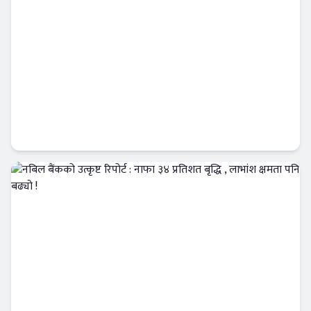
कृषि विकास बैंकमा खराब कर्जाको दबाब, नाफा ३०
प्रतिशत घट्यो !
Banner News
नबिल बैंकको उत्कृष्ट रिपोर्ट : नाफा ३४ प्रतिशत बृद्धि