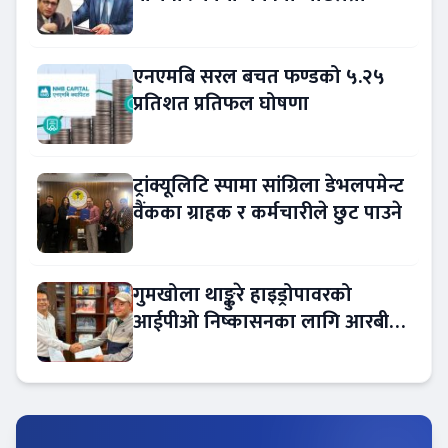
एनएमबि सरल बचत फण्डको ५.२५
प्रतिशत प्रतिफल घोषणा
ट्रांक्यूलिटि स्पामा सांग्रिला डेभलपमेन्ट
वैंकका ग्राहक र कर्मचारीले छुट पाउने
गुमखोला थाङ्कुरे हाइड्रोपावरको
आईपीओ निष्कासनका लागि आरबीबी
मर्चेन्ट नियुक्त