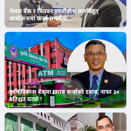
नेपाल बैंक र चितवन इनर्जीबीच जलविद्युत्
आयोजनामा कर्जा सम्झौता
बैंक-वित्त
कृषि विकास बैंकमा खराब कर्जाको दबाब, नाफा ३०
प्रतिशत घट्यो !
Banner News