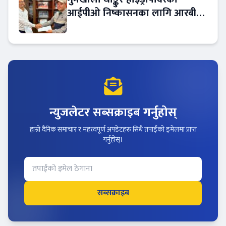
आईपीओ निष्कासनका लागि आरबीबी
मर्चेन्ट नियुक्त
न्युजलेटर सब्सक्राइब गर्नुहोस्
हाम्रो दैनिक समाचार र महत्त्वपूर्ण अपडेटहरू सिधै तपाईंको इमेलमा प्राप्त
गर्नुहोस्।
सब्सक्राइब