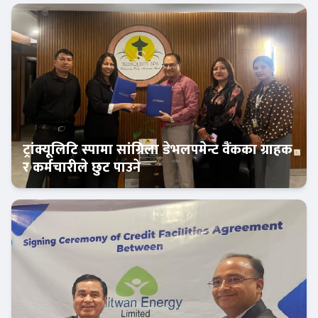
ट्रांक्यूलिटि स्पामा सांग्रिला डेभलपमेन्ट वैंकका ग्राहक
र कर्मचारीले छुट पाउने
बैंक-वित्त