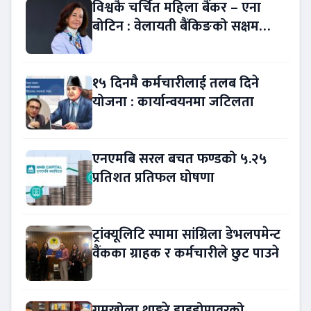
विश्वकै चर्चित महिला बैंकर – एना
बोटिन : वेलायती बैंकिङको सक्षम
नेतृत्व !
१५ दिनमै कर्मचारीलाई तलब दिने
योजना : कार्यान्वयनमा जटिलता
एनएमबि सरल बचत फण्डको ५.२५
प्रतिशत प्रतिफल घोषणा
ट्रांक्यूलिटि स्पामा सांग्रिला डेभलपमेन्ट
वैंकका ग्राहक र कर्मचारीले छुट पाउने
गुमखोला थाङ्कुरे हाइड्रोपावरको