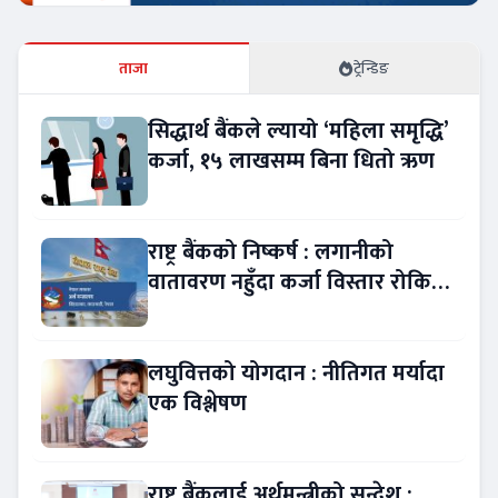
ताजा
ट्रेन्डिङ
सिद्धार्थ बैंकले ल्यायो ‘महिला समृद्धि’
कर्जा, १५ लाखसम्म बिना धितो ऋण
राष्ट्र बैंकको निष्कर्ष : लगानीको
वातावरण नहुँदा कर्जा विस्तार रोकियो
!
लघुवित्तको योगदान : नीतिगत मर्यादा
एक विश्लेषण
राष्ट्र बैंकलाई अर्थमन्त्रीको सन्देश :