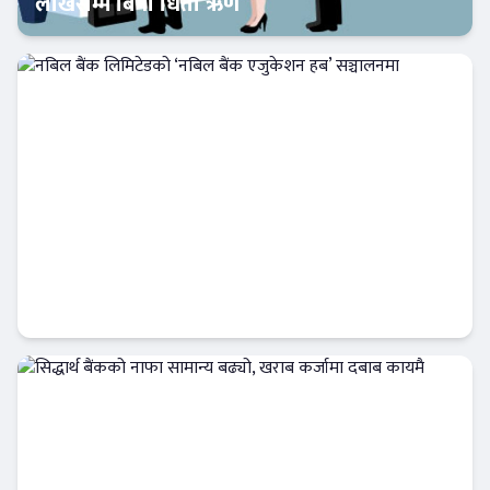
लाखसम्म बिना धितो ऋण
Banner News
नबिल बैंक लिमिटेडको ‘नबिल बैंक एजुकेशन हब’
सञ्चालनमा
बैंक-वित्त