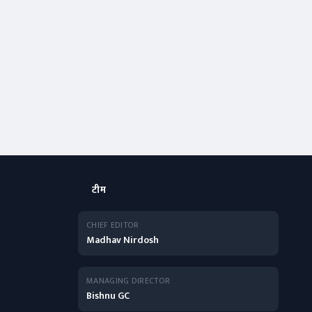
टीम
CHIEF EDITOR
Madhav Nirdosh
MANAGING DIRECTOR
Bishnu GC