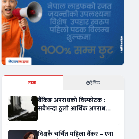
ताजा
ट्रेन्डिङ
बैंकिङ अपराधको विस्फोटक :
सबैभन्दा ठूलो आर्थिक अपराध
बन्यो बैंकिङ कसुर
विश्वकै चर्चित महिला बैंकर – एना