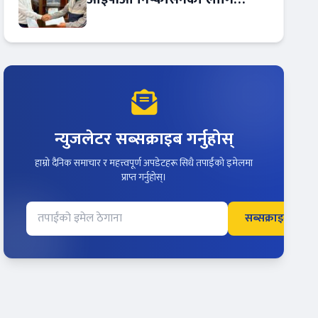
आरबीबी मर्चेन्ट नियुक्त
न्युजलेटर सब्सक्राइब गर्नुहोस्
हाम्रो दैनिक समाचार र महत्त्वपूर्ण अपडेटहरू सिधै तपाईंको इमेलमा
प्राप्त गर्नुहोस्।
सब्सक्राइब