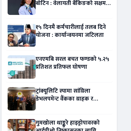
बोटिन : वेलायती बैंकिङको सक्षम
नेतृत्व !
१५ दिनमै कर्मचारीलाई तलब दिने
योजना : कार्यान्वयनमा जटिलता
एनएमबि सरल बचत फण्डको ५.२५
प्रतिशत प्रतिफल घोषणा
ट्रांक्यूलिटि स्पामा सांग्रिला
डेभलपमेन्ट वैंकका ग्राहक र
कर्मचारीले छुट पाउने
गुमखोला थाङ्कुरे हाइड्रोपावरको
आईपीओ निष्कासनका लागि